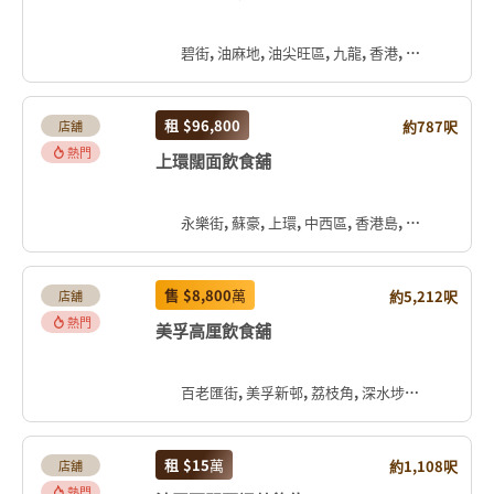
碧街, 油麻地, 油尖旺區, 九龍, 香港, 中国
租
$96,800
約787呎
店舖
熱門
上環闊面飲食舖
永樂街, 蘇豪, 上環, 中西區, 香港島, 香港, 中国
售
$8,800
萬
約5,212呎
店舖
熱門
美孚高厘飲食舖
百老匯街, 美孚新邨, 荔枝角, 深水埗區, 九龍, 香港, 中国
租
$15
萬
約1,108呎
店舖
熱門