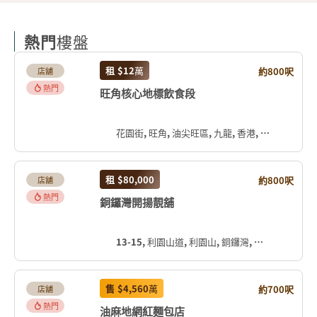
熱門
樓盤
租
$12
萬
約800呎
店舖
熱門
旺角核心地標飲食段
花園街, 旺角, 油尖旺區, 九龍, 香港, 中国
租
$80,000
約800呎
店舖
熱門
銅鑼灣開揚靚舖
13-15, 利園山道, 利園山, 銅鑼灣, 灣仔區, 香港島, 香港, 中国
售
$4,560
萬
約700呎
店舖
熱門
油麻地網紅麵包店