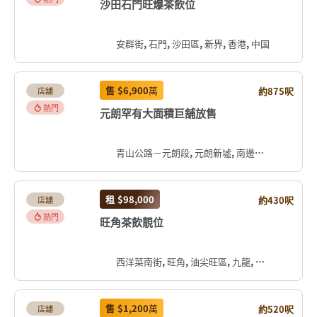
沙田石門旺爆茶飲位
安群街, 石門, 沙田區, 新界, 香港, 中国
售
$6,900
萬
約875呎
店舖
熱門
元朗罕有大面積巨舖放售
青山公路－元朗段, 元朗新墟, 南邊圍, 元朗區, 新界, 香港, 中国
租
$98,000
約430呎
店舖
熱門
旺角茶飲靚位
西洋菜南街, 旺角, 油尖旺區, 九龍, 香港, 中国
售
$1,200
萬
約520呎
店舖