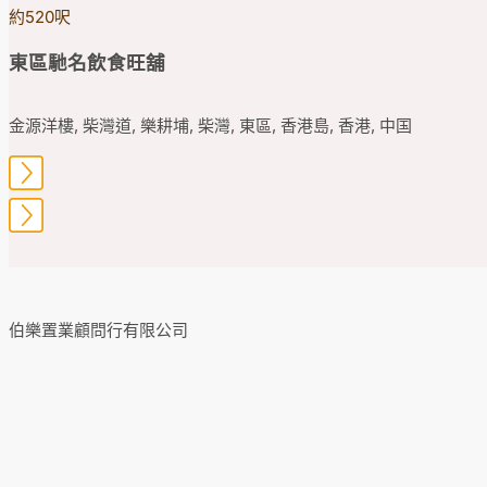
約520呎
東區馳名飲食旺舖
金源洋樓, 柴灣道, 樂耕埔, 柴灣, 東區, 香港島, 香港, 中国
伯樂置業顧問行有限公司