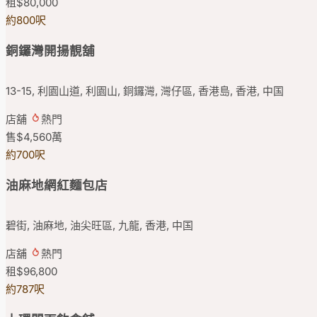
租
$80,000
約800呎
銅鑼灣開揚靚舖
13-15, 利園山道, 利園山, 銅鑼灣, 灣仔區, 香港島, 香港, 中国
店舖
熱門
售
$4,560
萬
約700呎
油麻地網紅麵包店
碧街, 油麻地, 油尖旺區, 九龍, 香港, 中国
店舖
熱門
租
$96,800
約787呎