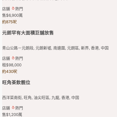
店舖
熱門
售
$6,900
萬
約875呎
元朗罕有大面積巨舖放售
青山公路－元朗段, 元朗新墟, 南邊圍, 元朗區, 新界, 香港, 中国
店舖
熱門
租
$98,000
約430呎
旺角茶飲靚位
西洋菜南街, 旺角, 油尖旺區, 九龍, 香港, 中国
店舖
熱門
售
$1,200
萬