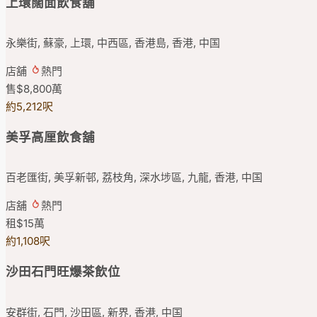
上環闊面飲食舖
永樂街, 蘇豪, 上環, 中西區, 香港島, 香港, 中国
店舖
熱門
售
$8,800
萬
約5,212呎
美孚高厘飲食舖
百老匯街, 美孚新邨, 荔枝角, 深水埗區, 九龍, 香港, 中国
店舖
熱門
租
$15
萬
約1,108呎
沙田石門旺爆茶飲位
安群街, 石門, 沙田區, 新界, 香港, 中国