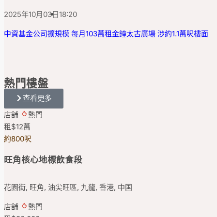
2025年10月03日
18:20
中資基金公司擴規模 每月103萬租金鐘太古廣場 涉約1.1萬呎樓面
熱門
樓盤
查看更多
店舖
熱門
租
$12
萬
約800呎
旺角核心地標飲食段
花園街, 旺角, 油尖旺區, 九龍, 香港, 中国
店舖
熱門