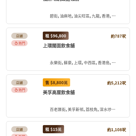
碧街, 油麻地, 油尖旺區, 九龍, 香港, 中国
租
$96,800
約787呎
店舖
熱門
上環闊面飲食舖
永樂街, 蘇豪, 上環, 中西區, 香港島, 香港, 中国
售
$8,800
萬
約5,212呎
店舖
熱門
美孚高厘飲食舖
百老匯街, 美孚新邨, 荔枝角, 深水埗區, 九龍, 香港, 中国
租
$15
萬
約1,108呎
店舖