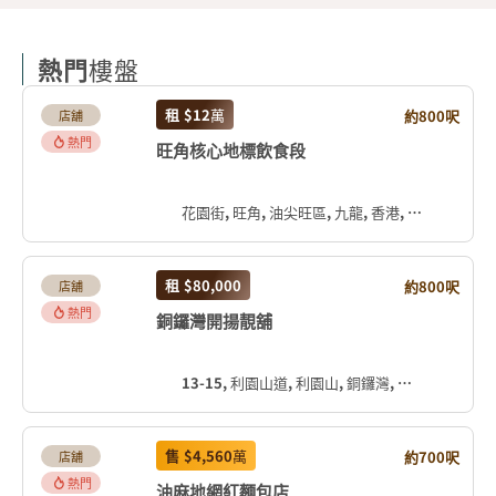
熱門
樓盤
租
$12
萬
約800呎
店舖
熱門
旺角核心地標飲食段
花園街, 旺角, 油尖旺區, 九龍, 香港, 中国
租
$80,000
約800呎
店舖
熱門
銅鑼灣開揚靚舖
13-15, 利園山道, 利園山, 銅鑼灣, 灣仔區, 香港島, 香港, 中国
售
$4,560
萬
約700呎
店舖
熱門
油麻地網紅麵包店