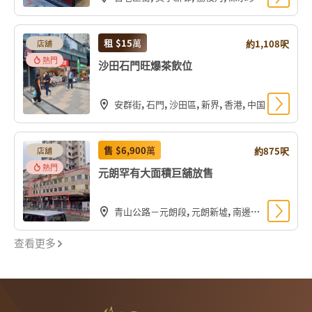
租
$15
萬
約1,108呎
店舖
熱門
沙田石門旺爆茶飲位
安群街, 石門, 沙田區, 新界, 香港, 中国
售
$6,900
萬
約875呎
店舖
熱門
元朗罕有大面積巨舖放售
青山公路－元朗段, 元朗新墟, 南邊圍, 元朗區, 新界, 香港, 中国
查看更多