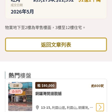
成交日期
2026年5月
物業地下至2樓為零售樓面，3樓至12樓住宅。
返回文章列表
熱門
樓盤
租
$80,000
約800呎
店舖
熱門
銅鑼灣開揚靚舖
13-15, 利園山道, 利園山, 銅鑼灣, 灣仔區, 香港島, 香港, 中国