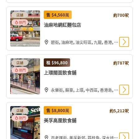
售
$4,560
萬
約700呎
店舖
熱門
油麻地網紅麵包店
碧街, 油麻地, 油尖旺區, 九龍, 香港, 中国
租
$96,800
約787呎
店舖
熱門
上環闊面飲食舖
永樂街, 蘇豪, 上環, 中西區, 香港島, 香港, 中国
售
$8,800
萬
約5,212呎
店舖
熱門
美孚高厘飲食舖
百老匯街, 美孚新邨, 荔枝角, 深水埗區, 九龍, 香港, 中国