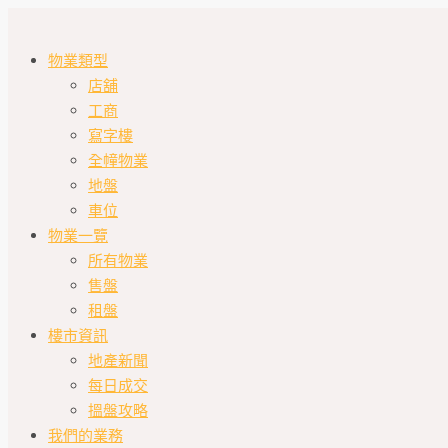
物業類型
店舖
工商
寫字樓
全幢物業
地盤
車位
物業一覽
所有物業
售盤
租盤
樓市資訊
地產新聞
每日成交
搵盤攻略
我們的業務