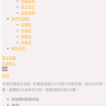
地產新聞
每日成交
搵盤攻略
我們的業務
店舖部
商業部
策略部
測量部
聯絡我們
業主放盤
代理登入
返回
市場全幢成交消息 : 紅磡漆咸道北470至478號全幢，約41,875呎
層，面積約34,898平方呎，物業現時月收210萬。
2026年06月03日
18:15