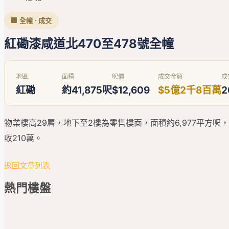
🏢 全幢 · 成交
紅磡漆咸道北470至478號全幢
地區
面積
呎價
成交金額
成
紅磡
約41,875呎
$12,609
$5億2千8百萬
2
物業樓高29層，地下至2樓為零售樓面，面積約6,977平方呎，
收210萬。
返回文章列表
熱門
樓盤