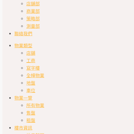
店舖部
商業部
策略部
測量部
聯絡我們
物業類型
店舖
工商
寫字樓
全幢物業
地盤
車位
物業一覽
所有物業
售盤
租盤
樓市資訊