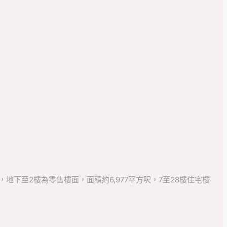
29層，地下至2樓為零售樓面，面積約6,977平方呎，7至28樓住宅樓