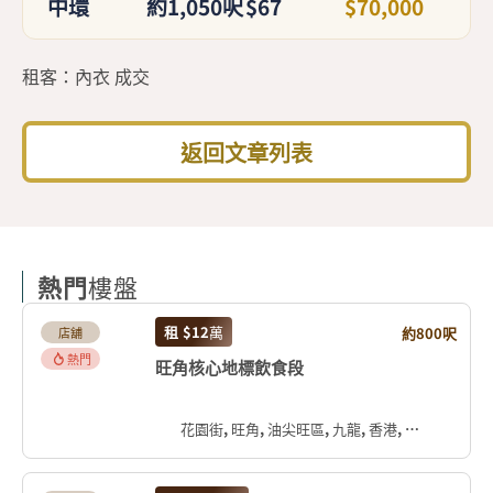
中環
約1,050呎
$67
$70,000
租客：內衣 成交
返回文章列表
熱門
樓盤
租
$12
萬
約800呎
店舖
熱門
旺角核心地標飲食段
花園街, 旺角, 油尖旺區, 九龍, 香港, 中国