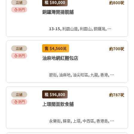
租
$80,000
約800呎
店舖
熱門
銅鑼灣開揚靚舖
13-15, 利園山道, 利園山, 銅鑼灣, 灣仔區, 香港島, 香港, 中国
售
$4,560
萬
約700呎
店舖
熱門
油麻地網紅麵包店
碧街, 油麻地, 油尖旺區, 九龍, 香港, 中国
租
$96,800
約787呎
店舖
熱門
上環闊面飲食舖
永樂街, 蘇豪, 上環, 中西區, 香港島, 香港, 中国