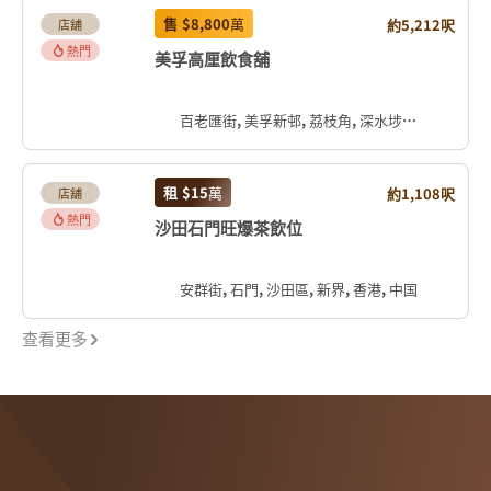
售
$8,800
萬
約5,212呎
店舖
熱門
美孚高厘飲食舖
百老匯街, 美孚新邨, 荔枝角, 深水埗區, 九龍, 香港, 中国
租
$15
萬
約1,108呎
店舖
熱門
沙田石門旺爆茶飲位
安群街, 石門, 沙田區, 新界, 香港, 中国
查看更多