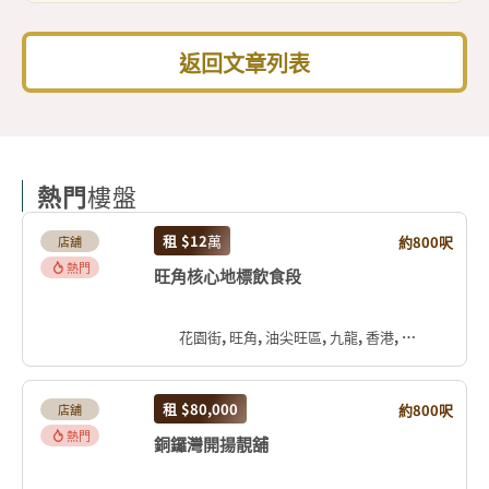
返回文章列表
熱門
樓盤
租
$12
萬
約800呎
店舖
熱門
旺角核心地標飲食段
花園街, 旺角, 油尖旺區, 九龍, 香港, 中国
租
$80,000
約800呎
店舖
熱門
銅鑼灣開揚靚舖