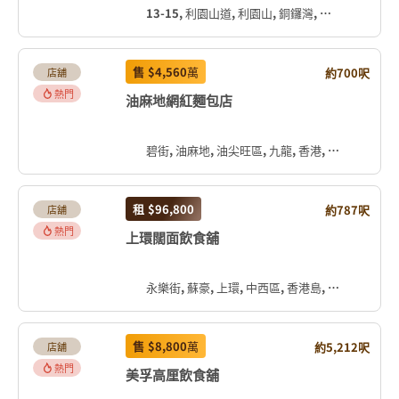
13-15, 利園山道, 利園山, 銅鑼灣, 灣仔區, 香港島, 香港, 中国
售
$4,560
萬
約700呎
店舖
熱門
油麻地網紅麵包店
碧街, 油麻地, 油尖旺區, 九龍, 香港, 中国
租
$96,800
約787呎
店舖
熱門
上環闊面飲食舖
永樂街, 蘇豪, 上環, 中西區, 香港島, 香港, 中国
售
$8,800
萬
約5,212呎
店舖
熱門
美孚高厘飲食舖