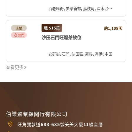
百老匯街, 美孚新邨, 荔枝角, 深水埗區, 九龍, 香港, 中国
租
$15
萬
約1,108呎
店舖
熱門
沙田石門旺爆茶飲位
安群街, 石門, 沙田區, 新界, 香港, 中国
查看更多
伯樂置業顧問行有限公司
旺角彌敦道683-685號美美大廈11樓全層