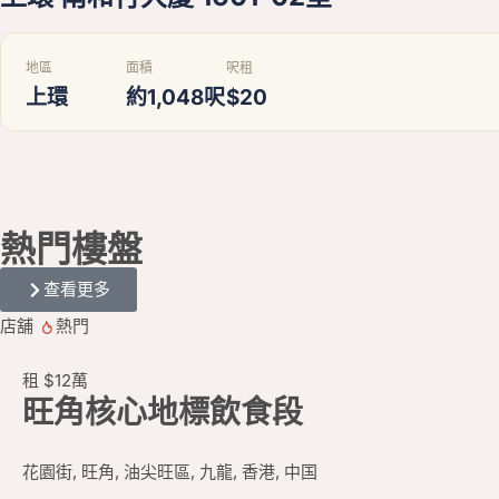
地區
面積
呎租
上環
約1,048呎
$20
熱門
樓盤
查看更多
店舖
熱門
租
$12
萬
旺角核心地標飲食段
花園街, 旺角, 油尖旺區, 九龍, 香港, 中国