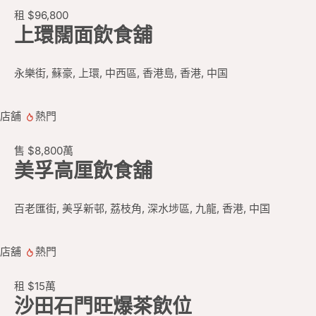
租
$96,800
上環闊面飲食舖
永樂街, 蘇豪, 上環, 中西區, 香港島, 香港, 中国
店舖
熱門
售
$8,800
萬
美孚高厘飲食舖
百老匯街, 美孚新邨, 荔枝角, 深水埗區, 九龍, 香港, 中国
店舖
熱門
租
$15
萬
沙田石門旺爆茶飲位