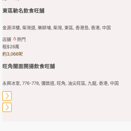
東區馳名飲食旺舖
金源洋樓, 柴灣道, 樂耕埔, 柴灣, 東區, 香港島, 香港, 中国
店舖
熱門
租
$28
萬
約3,066呎
旺角闊面開揚飲食旺舖
永興冰室, 776-778, 彌敦道, 旺角, 油尖旺區, 九龍, 香港, 中国