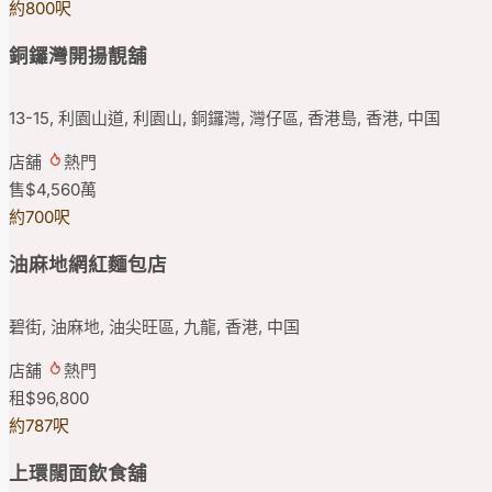
約800呎
銅鑼灣開揚靚舖
13-15, 利園山道, 利園山, 銅鑼灣, 灣仔區, 香港島, 香港, 中国
店舖
熱門
售
$4,560
萬
約700呎
油麻地網紅麵包店
碧街, 油麻地, 油尖旺區, 九龍, 香港, 中国
店舖
熱門
租
$96,800
約787呎
上環闊面飲食舖