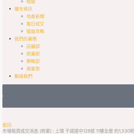
租盤
樓市資訊
地產新聞
每日成交
搵盤攻略
我們的業務
店舖部
商業部
策略部
測量部
聯絡我們
返回
市場租賃成交消息 (商業) : 上環 干諾道中128號 11樓全層 約1,530呎 