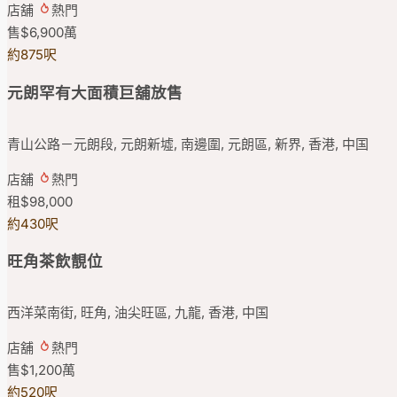
店舖
熱門
售
$6,900
萬
約875呎
元朗罕有大面積巨舖放售
青山公路－元朗段, 元朗新墟, 南邊圍, 元朗區, 新界, 香港, 中国
店舖
熱門
租
$98,000
約430呎
旺角茶飲靚位
西洋菜南街, 旺角, 油尖旺區, 九龍, 香港, 中国
店舖
熱門
售
$1,200
萬
約520呎