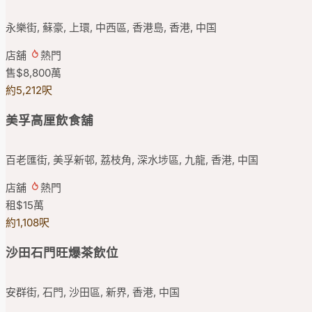
永樂街, 蘇豪, 上環, 中西區, 香港島, 香港, 中国
店舖
熱門
售
$8,800
萬
約5,212呎
美孚高厘飲食舖
百老匯街, 美孚新邨, 荔枝角, 深水埗區, 九龍, 香港, 中国
店舖
熱門
租
$15
萬
約1,108呎
沙田石門旺爆茶飲位
安群街, 石門, 沙田區, 新界, 香港, 中国