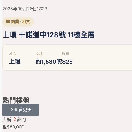
2025年09月26日
17:23
🏢 商業 · 租賃
上環 干諾道中128號 11樓全層
地區
面積
呎租
上環
約1,530呎
$25
熱門
樓盤
查看更多
店舖
熱門
租
$80,000