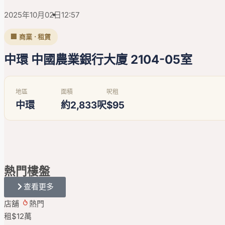
2025年10月02日
12:57
🏢 商業 · 租賃
中環 中國農業銀行大廈 2104-05室
地區
面積
呎租
中環
約2,833呎
$95
熱門
樓盤
查看更多
店舖
熱門
租
$12
萬