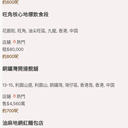
約800呎
旺角核心地標飲食段
花園街, 旺角, 油尖旺區, 九龍, 香港, 中国
店舖
熱門
租
$80,000
約800呎
銅鑼灣開揚靚舖
13-15, 利園山道, 利園山, 銅鑼灣, 灣仔區, 香港島, 香港, 中国
店舖
熱門
售
$4,560
萬
約700呎
油麻地網紅麵包店