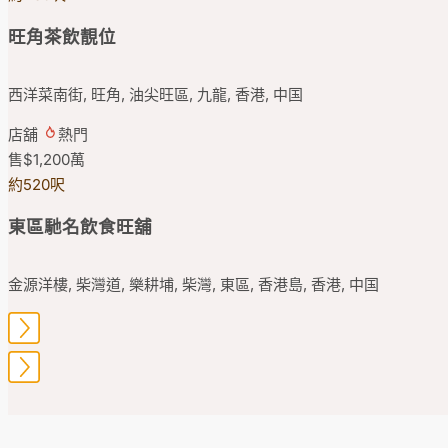
旺角茶飲靚位
西洋菜南街, 旺角, 油尖旺區, 九龍, 香港, 中国
店舖
熱門
售
$1,200
萬
約520呎
東區馳名飲食旺舖
金源洋樓, 柴灣道, 樂耕埔, 柴灣, 東區, 香港島, 香港, 中国