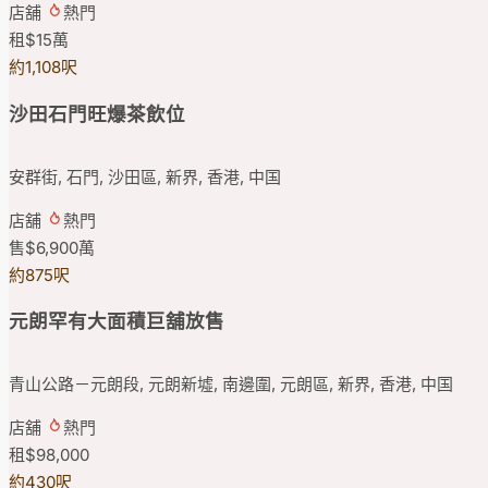
店舖
熱門
租
$15
萬
約1,108呎
沙田石門旺爆茶飲位
安群街, 石門, 沙田區, 新界, 香港, 中国
店舖
熱門
售
$6,900
萬
約875呎
元朗罕有大面積巨舖放售
青山公路－元朗段, 元朗新墟, 南邊圍, 元朗區, 新界, 香港, 中国
店舖
熱門
租
$98,000
約430呎