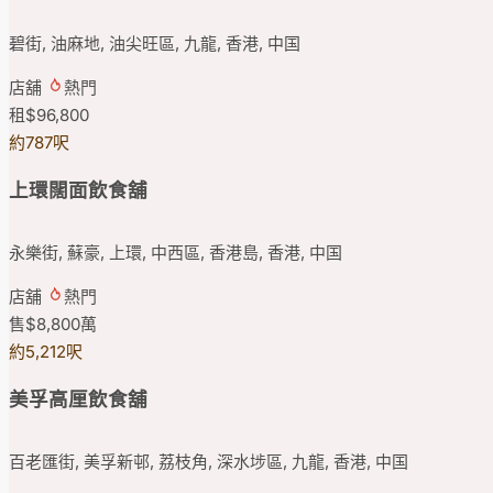
碧街, 油麻地, 油尖旺區, 九龍, 香港, 中国
店舖
熱門
租
$96,800
約787呎
上環闊面飲食舖
永樂街, 蘇豪, 上環, 中西區, 香港島, 香港, 中国
店舖
熱門
售
$8,800
萬
約5,212呎
美孚高厘飲食舖
百老匯街, 美孚新邨, 荔枝角, 深水埗區, 九龍, 香港, 中国