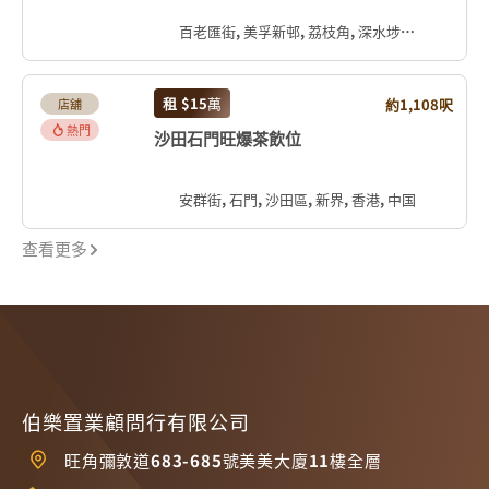
百老匯街, 美孚新邨, 荔枝角, 深水埗區, 九龍, 香港, 中国
租
$15
萬
約1,108呎
店舖
熱門
沙田石門旺爆茶飲位
安群街, 石門, 沙田區, 新界, 香港, 中国
查看更多
伯樂置業顧問行有限公司
旺角彌敦道683-685號美美大廈11樓全層