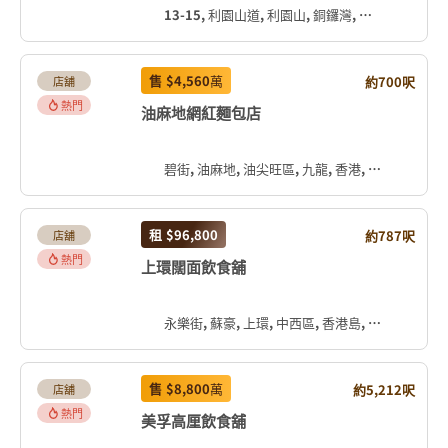
13-15, 利園山道, 利園山, 銅鑼灣, 灣仔區, 香港島, 香港, 中国
售
$4,560
萬
約700呎
店舖
熱門
油麻地網紅麵包店
碧街, 油麻地, 油尖旺區, 九龍, 香港, 中国
租
$96,800
約787呎
店舖
熱門
上環闊面飲食舖
永樂街, 蘇豪, 上環, 中西區, 香港島, 香港, 中国
售
$8,800
萬
約5,212呎
店舖
熱門
美孚高厘飲食舖