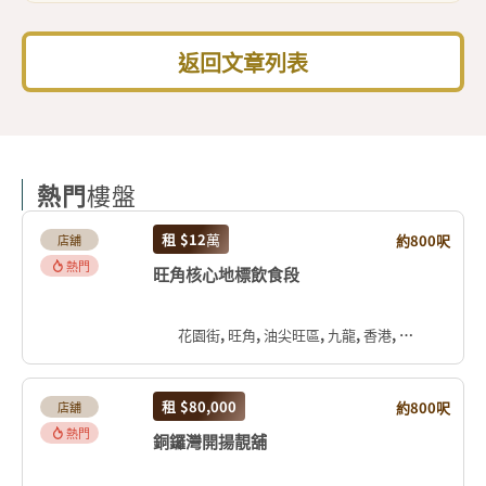
返回文章列表
熱門
樓盤
租
$12
萬
約800呎
店舖
熱門
旺角核心地標飲食段
花園街, 旺角, 油尖旺區, 九龍, 香港, 中国
租
$80,000
約800呎
店舖
熱門
銅鑼灣開揚靚舖