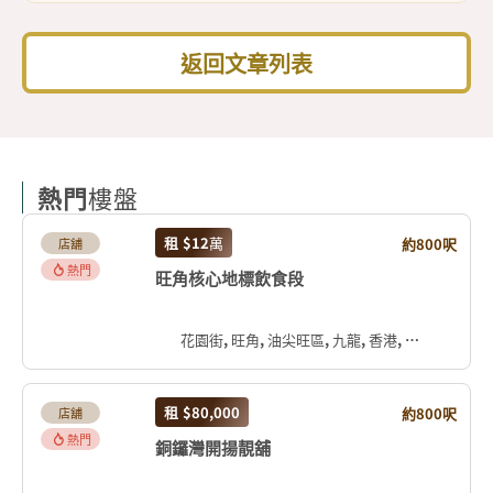
返回文章列表
熱門
樓盤
租
$12
萬
約800呎
店舖
熱門
旺角核心地標飲食段
花園街, 旺角, 油尖旺區, 九龍, 香港, 中国
租
$80,000
約800呎
店舖
熱門
銅鑼灣開揚靚舖