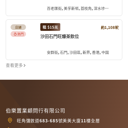
百老匯街, 美孚新邨, 荔枝角, 深水埗區, 九龍, 香港, 中国
租
$15
萬
約1,108呎
店舖
熱門
沙田石門旺爆茶飲位
安群街, 石門, 沙田區, 新界, 香港, 中国
查看更多
伯樂置業顧問行有限公司
旺角彌敦道683-685號美美大廈11樓全層