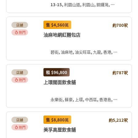
13-15, 利園山道, 利園山, 銅鑼灣, 灣仔區, 香港島, 香港, 中国
售
$4,560
萬
約700呎
店舖
熱門
油麻地網紅麵包店
碧街, 油麻地, 油尖旺區, 九龍, 香港, 中国
租
$96,800
約787呎
店舖
熱門
上環闊面飲食舖
永樂街, 蘇豪, 上環, 中西區, 香港島, 香港, 中国
售
$8,800
萬
約5,212呎
店舖
熱門
美孚高厘飲食舖