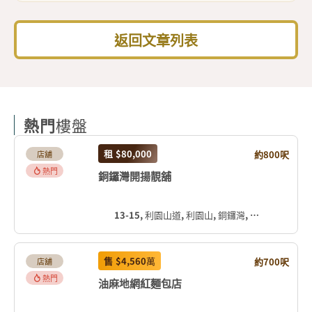
返回文章列表
熱門
樓盤
租
$80,000
約800呎
店舖
熱門
銅鑼灣開揚靚舖
13-15, 利園山道, 利園山, 銅鑼灣, 灣仔區, 香港島, 香港, 中国
售
$4,560
萬
約700呎
店舖
熱門
油麻地網紅麵包店