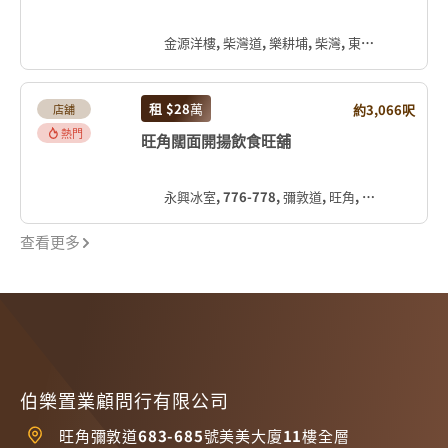
金源洋樓, 柴灣道, 樂耕埔, 柴灣, 東區, 香港島, 香港, 中国
租
$28
萬
約3,066呎
店舖
熱門
旺角闊面開揚飲食旺舖
永興冰室, 776-778, 彌敦道, 旺角, 油尖旺區, 九龍, 香港, 中国
查看更多
伯樂置業顧問行有限公司
旺角彌敦道683-685號美美大廈11樓全層