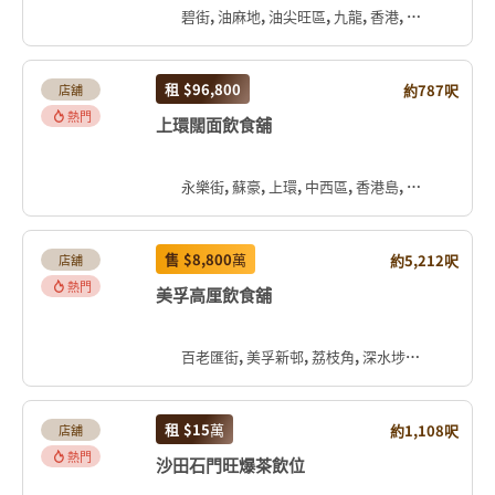
碧街, 油麻地, 油尖旺區, 九龍, 香港, 中国
租
$96,800
約787呎
店舖
熱門
上環闊面飲食舖
永樂街, 蘇豪, 上環, 中西區, 香港島, 香港, 中国
售
$8,800
萬
約5,212呎
店舖
熱門
美孚高厘飲食舖
百老匯街, 美孚新邨, 荔枝角, 深水埗區, 九龍, 香港, 中国
租
$15
萬
約1,108呎
店舖
熱門
沙田石門旺爆茶飲位