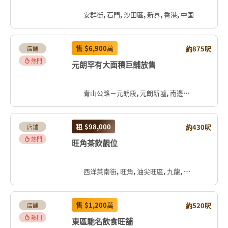
安群街, 石門, 沙田區, 新界, 香港, 中国
售
$6,900
萬
約875呎
店舖
熱門
元朗罕有大面積巨舖放售
青山公路－元朗段, 元朗新墟, 南邊圍, 元朗區, 新界, 香港, 中国
租
$98,000
約430呎
店舖
熱門
旺角茶飲靚位
西洋菜南街, 旺角, 油尖旺區, 九龍, 香港, 中国
售
$1,200
萬
約520呎
店舖
熱門
東區馳名飲食旺舖