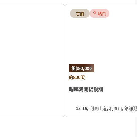
店舖
熱門
租
$80,000
約800呎
銅鑼灣開揚靚舖
13-15, 利園山道, 利園山, 銅鑼