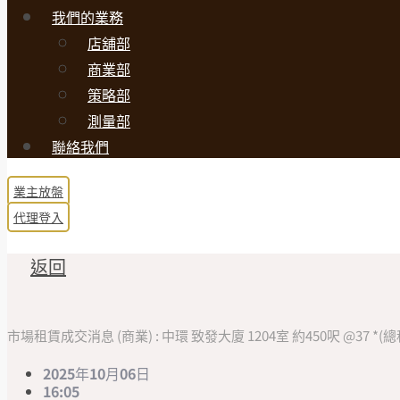
我們的業務
店舖部
商業部
策略部
測量部
聯絡我們
業主放盤
代理登入
返回
市場租賃成交消息 (商業) : 中環 致發大廈 1204室 約450呎 @37 *(總租
2025年10月06日
16:05