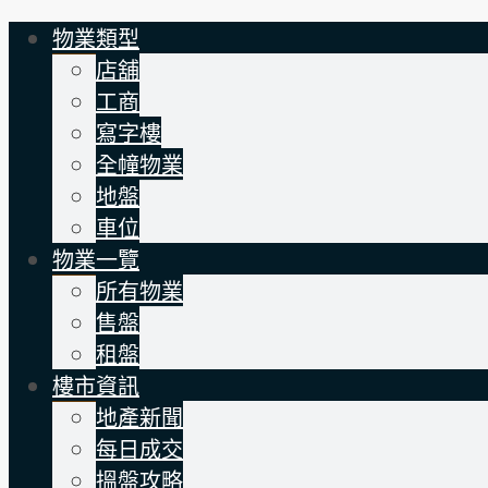
物業類型
店舖
工商
寫字樓
全幢物業
地盤
車位
物業一覽
所有物業
售盤
租盤
樓市資訊
地產新聞
每日成交
搵盤攻略