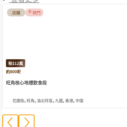
店舖
熱門
租
$12
萬
約800呎
旺角核心地標飲食段
花園街, 旺角, 油尖旺區, 九龍, 香港, 中国