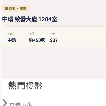
🏢 商業 · 租賃
中環 致發大廈 1204室
地區
面積
呎租
中環
約450呎
$37
熱門
樓盤
查看更多