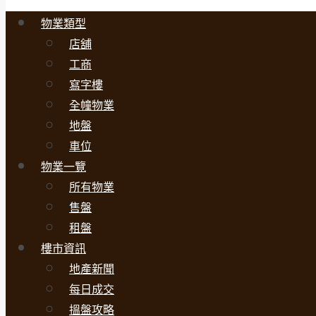
物業類型
店舖
工商
寫字樓
全幢物業
地盤
車位
物業一覽
所有物業
售盤
租盤
樓市資訊
地產新聞
每日成交
搵盤攻略