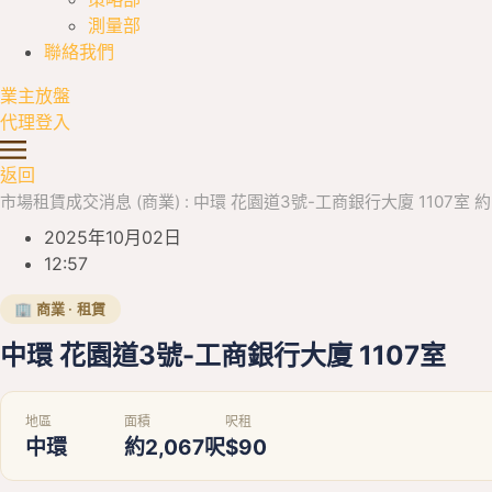
測量部
聯絡我們
業主放盤
代理登入
返回
市場租賃成交消息 (商業) : 中環 花園道3號-工商銀行大廈 1107室 約2,0
2025年10月02日
12:57
🏢 商業 · 租賃
中環 花園道3號-工商銀行大廈 1107室
地區
面積
呎租
中環
約2,067呎
$90