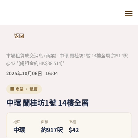
返回
市場租賃成交消息 (商業) : 中環 蘭桂坊1號 14樓全層 約917呎
@42 *(總租金約HK$38,514)*
2025年10月06日
16:04
🏢 商業 · 租賃
中環 蘭桂坊1號 14樓全層
地區
面積
呎租
中環
約917呎
$42