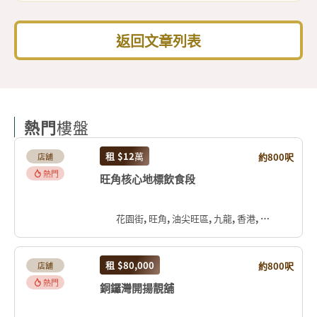
返回文章列表
熱門
樓盤
租
$12
萬
約800呎
店舖
熱門
旺角核心地標飲食段
花園街, 旺角, 油尖旺區, 九龍, 香港, 中国
租
$80,000
約800呎
店舖
熱門
銅鑼灣開揚靚舖