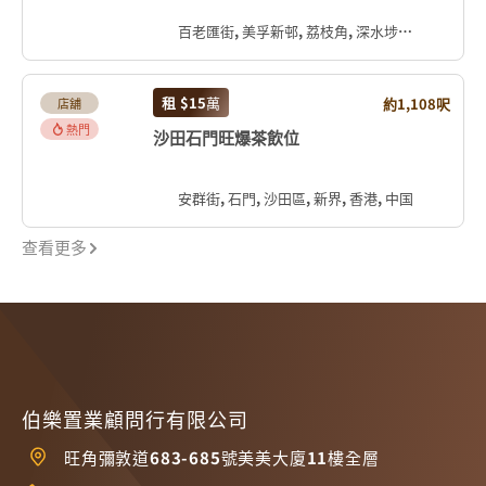
百老匯街, 美孚新邨, 荔枝角, 深水埗區, 九龍, 香港, 中国
租
$15
萬
約1,108呎
店舖
熱門
沙田石門旺爆茶飲位
安群街, 石門, 沙田區, 新界, 香港, 中国
查看更多
伯樂置業顧問行有限公司
旺角彌敦道683-685號美美大廈11樓全層