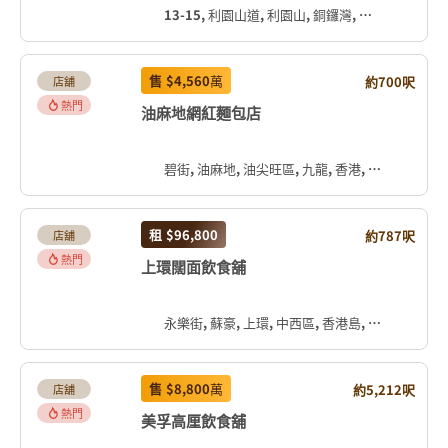
13-15, 利園山道, 利園山, 銅鑼灣, 灣仔區, 香港島, 香港, 中国
售
$4,560
萬
約700呎
店舖
熱門
油麻地網紅麵包店
碧街, 油麻地, 油尖旺區, 九龍, 香港, 中国
租
$96,800
約787呎
店舖
熱門
上環闊面飲食舖
永樂街, 蘇豪, 上環, 中西區, 香港島, 香港, 中国
售
$8,800
萬
約5,212呎
店舖
熱門
美孚高厘飲食舖