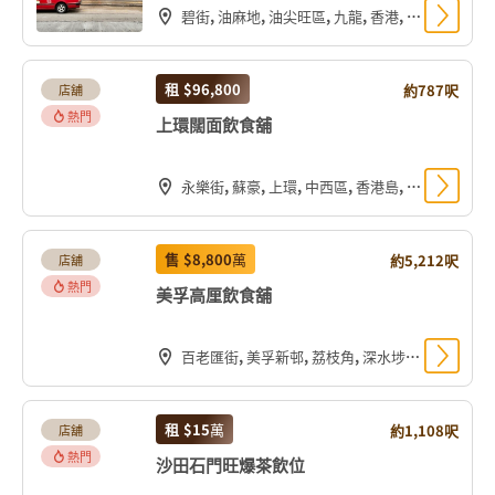
碧街, 油麻地, 油尖旺區, 九龍, 香港, 中国
租
$96,800
約787呎
店舖
熱門
上環闊面飲食舖
永樂街, 蘇豪, 上環, 中西區, 香港島, 香港, 中国
售
$8,800
萬
約5,212呎
店舖
熱門
美孚高厘飲食舖
百老匯街, 美孚新邨, 荔枝角, 深水埗區, 九龍, 香港, 中国
租
$15
萬
約1,108呎
店舖
熱門
沙田石門旺爆茶飲位