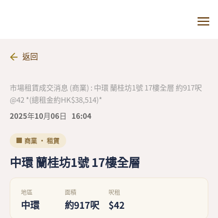
返回
市場租賃成交消息 (商業) : 中環 蘭桂坊1號 17樓全層 約917呎
@42 *(總租金約HK$38,514)*
2025年10月06日
16:04
🏢 商業 · 租賃
中環 蘭桂坊1號 17樓全層
地區
面積
呎租
中環
約917呎
$42