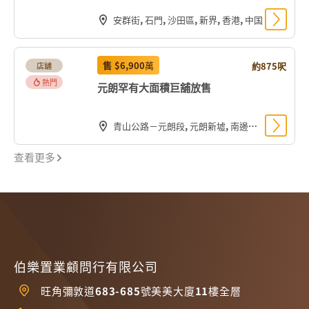
安群街, 石門, 沙田區, 新界, 香港, 中国
售
$6,900
萬
約875呎
店舖
熱門
元朗罕有大面積巨舖放售
青山公路－元朗段, 元朗新墟, 南邊圍, 元朗區, 新界, 香港, 中国
查看更多
伯樂置業顧問行有限公司
旺角彌敦道683-685號美美大廈11樓全層