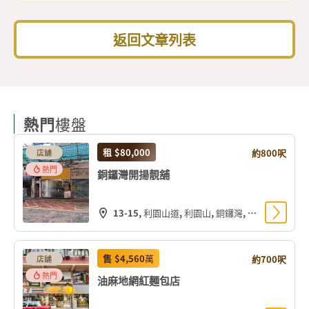
返回文章列表
熱門
樓盤
租
$80,000
約800呎
店舖
熱門
銅鑼灣開揚靚舖
13-15, 利園山道, 利園山, 銅鑼灣, 灣仔區, 香港島, 香港, 中国
售
$4,560
萬
約700呎
店舖
熱門
油麻地網紅麵包店