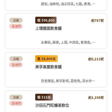
碧街, 油麻地, 油尖旺區, 九龍, 香港, 中国
租
$96,800
約787呎
店舖
熱門
上環闊面飲食舖
永樂街, 蘇豪, 上環, 中西區, 香港島, 香港, 中国
售
$8,800
萬
約5,212呎
店舖
熱門
美孚高厘飲食舖
百老匯街, 美孚新邨, 荔枝角, 深水埗區, 九龍, 香港, 中国
租
$15
萬
約1,108呎
店舖
熱門
沙田石門旺爆茶飲位