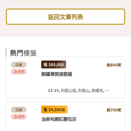
返回文章列表
熱門
樓盤
租
$80,000
約800呎
店舖
熱門
銅鑼灣開揚靚舖
13-15, 利園山道, 利園山, 銅鑼灣, 灣仔區, 香港島, 香港, 中国
售
$4,560
萬
約700呎
店舖
熱門
油麻地網紅麵包店