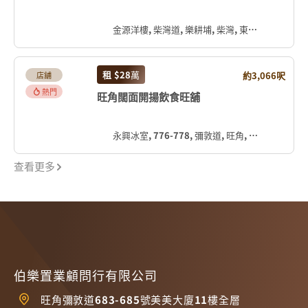
金源洋樓, 柴灣道, 樂耕埔, 柴灣, 東區, 香港島, 香港, 中国
租
$28
萬
約3,066呎
店舖
熱門
旺角闊面開揚飲食旺舖
永興冰室, 776-778, 彌敦道, 旺角, 油尖旺區, 九龍, 香港, 中国
查看更多
伯樂置業顧問行有限公司
旺角彌敦道683-685號美美大廈11樓全層