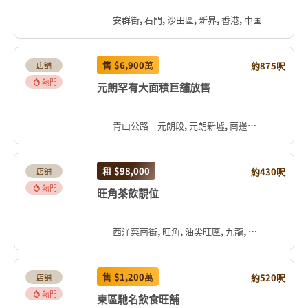
安群街, 石門, 沙田區, 新界, 香港, 中国
售
$6,900
萬
約875呎
店舖
熱門
元朗罕有大面積巨舖放售
青山公路－元朗段, 元朗新墟, 南邊圍, 元朗區, 新界, 香港, 中国
租
$98,000
約430呎
店舖
熱門
旺角茶飲靚位
西洋菜南街, 旺角, 油尖旺區, 九龍, 香港, 中国
售
$1,200
萬
約520呎
店舖
熱門
東區馳名飲食旺舖