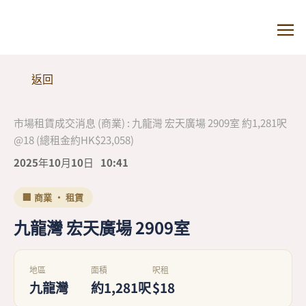
返回
市場租賃成交消息 (商業) : 九龍灣 宏天廣場 2909室 約1,281呎
@18 (總租金約HK$23,058)
2025年10月10日
10:41
🏢 商業 · 租賃
九龍灣 宏天廣場 2909室
地區
面積
呎租
九龍灣
約1,281呎
$18