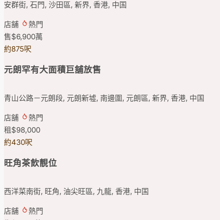
安群街, 石門, 沙田區, 新界, 香港, 中国
店舖
熱門
售
$6,900
萬
約875呎
元朗罕有大面積巨舖放售
青山公路－元朗段, 元朗新墟, 南邊圍, 元朗區, 新界, 香港, 中国
店舖
熱門
租
$98,000
約430呎
旺角茶飲靚位
西洋菜南街, 旺角, 油尖旺區, 九龍, 香港, 中国
店舖
熱門