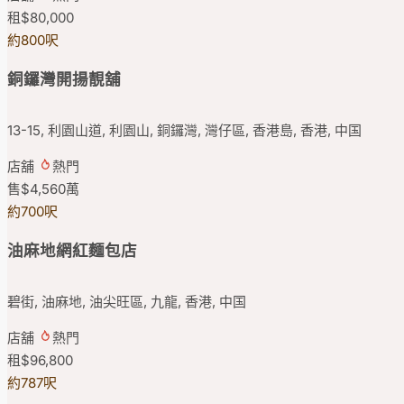
租
$80,000
約800呎
銅鑼灣開揚靚舖
13-15, 利園山道, 利園山, 銅鑼灣, 灣仔區, 香港島, 香港, 中国
店舖
熱門
售
$4,560
萬
約700呎
油麻地網紅麵包店
碧街, 油麻地, 油尖旺區, 九龍, 香港, 中国
店舖
熱門
租
$96,800
約787呎