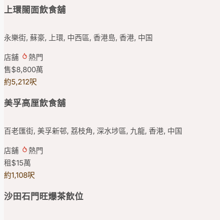
上環闊面飲食舖
永樂街, 蘇豪, 上環, 中西區, 香港島, 香港, 中国
店舖
熱門
售
$8,800
萬
約5,212呎
美孚高厘飲食舖
百老匯街, 美孚新邨, 荔枝角, 深水埗區, 九龍, 香港, 中国
店舖
熱門
租
$15
萬
約1,108呎
沙田石門旺爆茶飲位