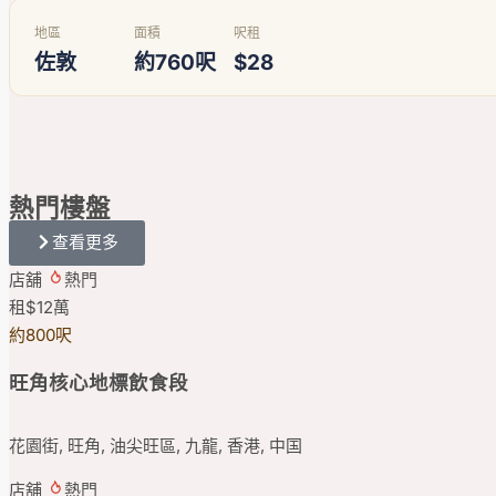
地區
面積
呎租
佐敦
約760呎
$28
熱門
樓盤
查看更多
店舖
熱門
租
$12
萬
約800呎
旺角核心地標飲食段
花園街, 旺角, 油尖旺區, 九龍, 香港, 中国
店舖
熱門