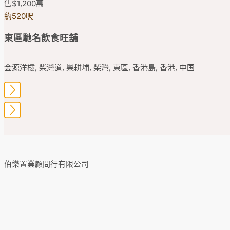
售
$1,200
萬
約520呎
東區馳名飲食旺舖
金源洋樓, 柴灣道, 樂耕埔, 柴灣, 東區, 香港島, 香港, 中国
伯樂置業顧問行有限公司