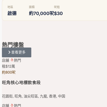
地區
面積
呎租
啟德
約70,000呎
$30
熱門
樓盤
查看更多
店舖
熱門
租
$12
萬
約800呎
旺角核心地標飲食段
花園街, 旺角, 油尖旺區, 九龍, 香港, 中国
店舖
熱門