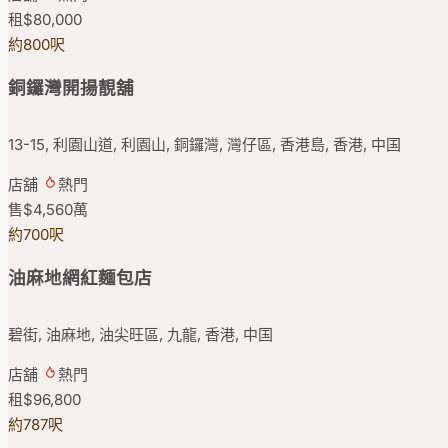
租
$80,000
約800呎
銅鑼灣開揚靚舖
13-15, 利園山道, 利園山, 銅鑼灣, 灣仔區, 香港島, 香港, 中国
店舖
熱門
售
$4,560
萬
約700呎
油麻地網紅麵包店
碧街, 油麻地, 油尖旺區, 九龍, 香港, 中国
店舖
熱門
租
$96,800
約787呎