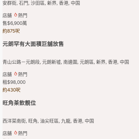
安群街, 石門, 沙田區, 新界, 香港, 中国
店舖
熱門
售
$6,900
萬
約875呎
元朗罕有大面積巨舖放售
青山公路－元朗段, 元朗新墟, 南邊圍, 元朗區, 新界, 香港, 中国
店舖
熱門
租
$98,000
約430呎
旺角茶飲靚位
西洋菜南街, 旺角, 油尖旺區, 九龍, 香港, 中国
店舖
熱門