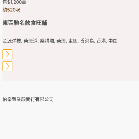
售
$1,200
萬
約520呎
東區馳名飲食旺舖
金源洋樓, 柴灣道, 樂耕埔, 柴灣, 東區, 香港島, 香港, 中国
伯樂置業顧問行有限公司