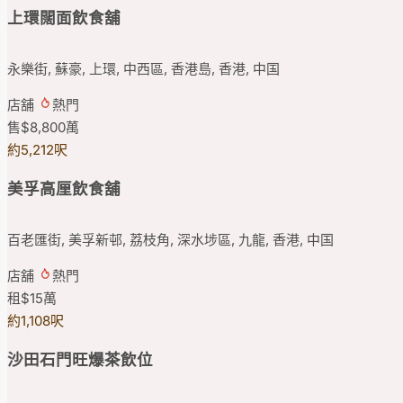
上環闊面飲食舖
永樂街, 蘇豪, 上環, 中西區, 香港島, 香港, 中国
店舖
熱門
售
$8,800
萬
約5,212呎
美孚高厘飲食舖
百老匯街, 美孚新邨, 荔枝角, 深水埗區, 九龍, 香港, 中国
店舖
熱門
租
$15
萬
約1,108呎
沙田石門旺爆茶飲位