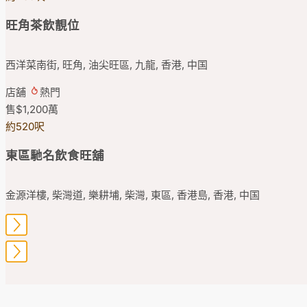
旺角茶飲靚位
西洋菜南街, 旺角, 油尖旺區, 九龍, 香港, 中国
店舖
熱門
售
$1,200
萬
約520呎
東區馳名飲食旺舖
金源洋樓, 柴灣道, 樂耕埔, 柴灣, 東區, 香港島, 香港, 中国