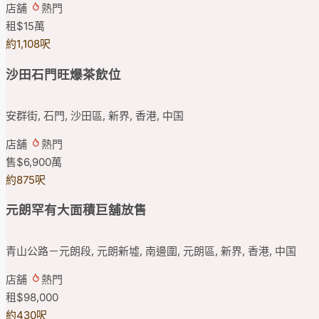
店舖
熱門
租
$15
萬
約1,108呎
沙田石門旺爆茶飲位
安群街, 石門, 沙田區, 新界, 香港, 中国
店舖
熱門
售
$6,900
萬
約875呎
元朗罕有大面積巨舖放售
青山公路－元朗段, 元朗新墟, 南邊圍, 元朗區, 新界, 香港, 中国
店舖
熱門
租
$98,000
約430呎