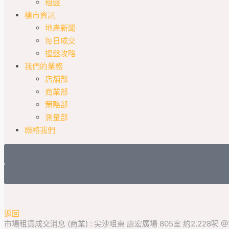
租盤
樓市資訊
地產新聞
每日成交
搵盤攻略
我們的業務
店舖部
商業部
策略部
測量部
聯絡我們
返回
市場租賃成交消息 (商業) : 尖沙咀東 康宏廣場 805室 約2,228呎 @2