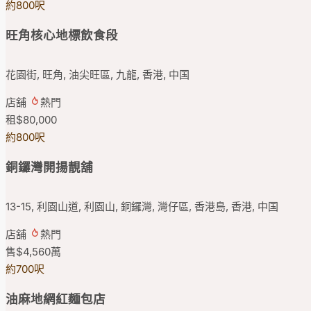
約800呎
旺角核心地標飲食段
花園街, 旺角, 油尖旺區, 九龍, 香港, 中国
店舖
熱門
租
$80,000
約800呎
銅鑼灣開揚靚舖
13-15, 利園山道, 利園山, 銅鑼灣, 灣仔區, 香港島, 香港, 中国
店舖
熱門
售
$4,560
萬
約700呎
油麻地網紅麵包店