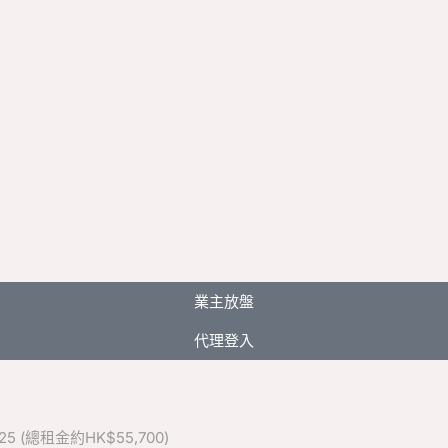
業主放盤
代理登入
5 (總租金約HK$55,700)