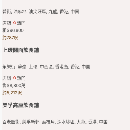
碧街, 油麻地, 油尖旺區, 九龍, 香港, 中国
店舖
熱門
租
$96,800
約787呎
上環闊面飲食舖
永樂街, 蘇豪, 上環, 中西區, 香港島, 香港, 中国
店舖
熱門
售
$8,800
萬
約5,212呎
美孚高厘飲食舖
百老匯街, 美孚新邨, 荔枝角, 深水埗區, 九龍, 香港, 中国