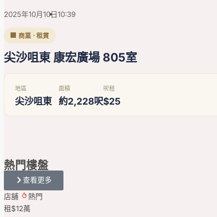
2025年10月10日
10:39
🏢 商業 · 租賃
尖沙咀東 康宏廣場 805室
地區
面積
呎租
尖沙咀東
約2,228呎
$25
熱門
樓盤
查看更多
店舖
熱門
租
$12
萬