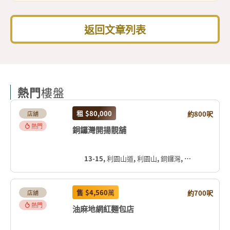
返回文章列表
熱門
樓盤
租
$80,000
約800呎
店舖
熱門
銅鑼灣開揚靚舖
13-15, 利園山道, 利園山, 銅鑼灣, 灣仔區, 香港島, 香港, 中国
售
$4,560
萬
約700呎
店舖
熱門
油麻地網紅麵包店