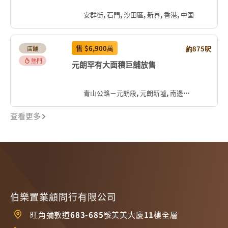
安群街, 石門, 沙田區, 新界, 香港, 中国
售
$6,900
萬
約875呎
店舖
熱門
元朗罕有大面積巨舖放售
青山公路－元朗段, 元朗新墟, 南邊圍, 元朗區, 新界, 香港, 中国
查看更多
伯樂置業顧問行有限公司
旺角彌敦道683-685號美美大廈11樓全層