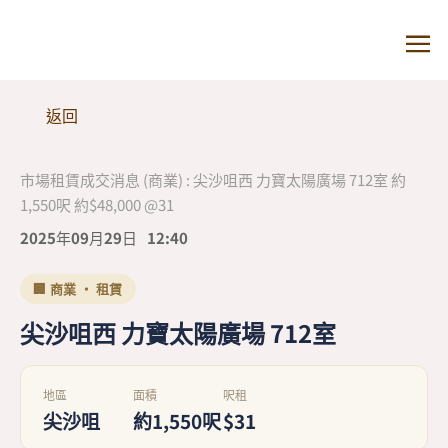
返回
市場租賃成交消息 (商業) : 尖沙咀西 力寶太陽廣場 712室 約
1,550呎 約$48,000 @31
2025年09月29日
12:40
🏢 商業 · 租賃
尖沙咀西 力寶太陽廣場 712室
地區
面積
呎租
尖沙咀
約1,550呎
$31