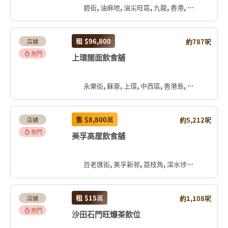
碧街, 油麻地, 油尖旺區, 九龍, 香港, 中国
租
$96,800
約787呎
店舖
熱門
上環闊面飲食舖
永樂街, 蘇豪, 上環, 中西區, 香港島, 香港, 中国
售
$8,800
萬
約5,212呎
店舖
熱門
美孚高厘飲食舖
百老匯街, 美孚新邨, 荔枝角, 深水埗區, 九龍, 香港, 中国
租
$15
萬
約1,108呎
店舖
熱門
沙田石門旺爆茶飲位