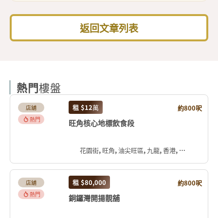
返回文章列表
熱門
樓盤
租
$12
萬
約800呎
店舖
熱門
旺角核心地標飲食段
花園街, 旺角, 油尖旺區, 九龍, 香港, 中国
租
$80,000
約800呎
店舖
熱門
銅鑼灣開揚靚舖