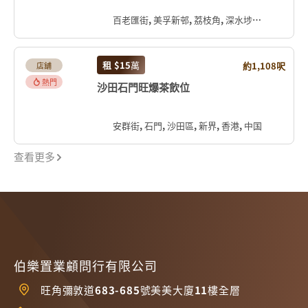
百老匯街, 美孚新邨, 荔枝角, 深水埗區, 九龍, 香港, 中国
租
$15
萬
約1,108呎
店舖
熱門
沙田石門旺爆茶飲位
安群街, 石門, 沙田區, 新界, 香港, 中国
查看更多
伯樂置業顧問行有限公司
旺角彌敦道683-685號美美大廈11樓全層