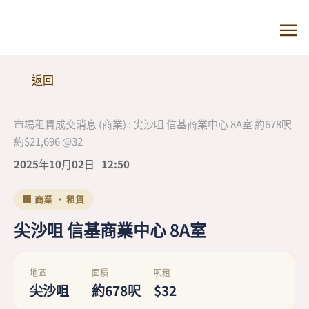
返回
市場租賃成交消息 (商業) : 尖沙咀 信基商業中心 8A室 約678呎
約$21,696 @32
2025年10月02日
12:50
🏢 商業 · 租賃
尖沙咀 信基商業中心 8A室
地區
面積
呎租
尖沙咀
約678呎
$32