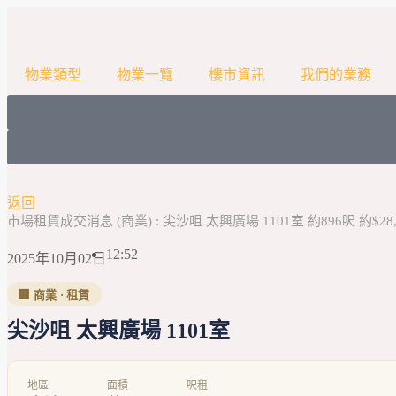
物業類型
物業一覽
樓市資訊
我們的業務
返回
市場租賃成交消息 (商業) : 尖沙咀 太興廣場 1101室 約896呎 約$28,6
12:52
2025年10月02日
🏢 商業 · 租賃
尖沙咀 太興廣場 1101室
地區
面積
呎租