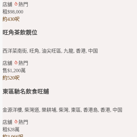
店舖
熱門
租
$98,000
約430呎
旺角茶飲靚位
西洋菜南街, 旺角, 油尖旺區, 九龍, 香港, 中国
店舖
熱門
售
$1,200
萬
約520呎
東區馳名飲食旺舖
金源洋樓, 柴灣道, 樂耕埔, 柴灣, 東區, 香港島, 香港, 中国
店舖
熱門
租
$28
萬
約3,066呎