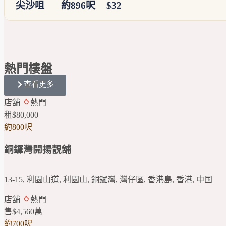
尖沙咀
約896呎
$32
熱門
樓盤
查看更多
店舖
熱門
租
$80,000
約800呎
銅鑼灣開揚靚舖
13-15, 利園山道, 利園山, 銅鑼灣, 灣仔區, 香港島, 香港, 中国
店舖
熱門
售
$4,560
萬
約700呎