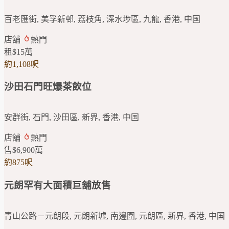
百老匯街, 美孚新邨, 荔枝角, 深水埗區, 九龍, 香港, 中国
店舖
熱門
租
$15
萬
約1,108呎
沙田石門旺爆茶飲位
安群街, 石門, 沙田區, 新界, 香港, 中国
店舖
熱門
售
$6,900
萬
約875呎
元朗罕有大面積巨舖放售
青山公路－元朗段, 元朗新墟, 南邊圍, 元朗區, 新界, 香港, 中国