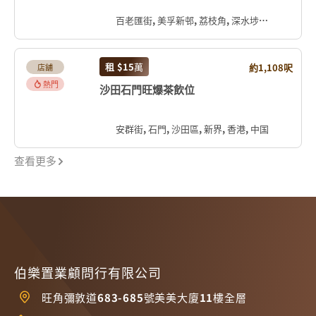
百老匯街, 美孚新邨, 荔枝角, 深水埗區, 九龍, 香港, 中国
租
$15
萬
約1,108呎
店舖
熱門
沙田石門旺爆茶飲位
安群街, 石門, 沙田區, 新界, 香港, 中国
查看更多
伯樂置業顧問行有限公司
旺角彌敦道683-685號美美大廈11樓全層