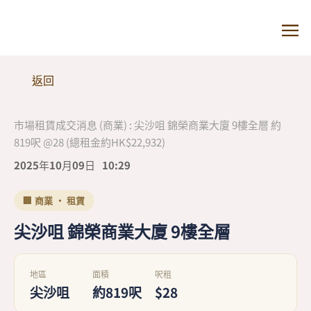
返回
市場租賃成交消息 (商業) : 尖沙咀 錦榮商業大廈 9樓全層 約
819呎 @28 (總租金約HK$22,932)
2025年10月09日
10:29
🏢 商業 · 租賃
尖沙咀 錦榮商業大廈 9樓全層
地區
面積
呎租
尖沙咀
約819呎
$28