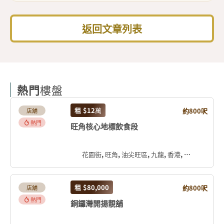
返回文章列表
熱門
樓盤
租
$12
萬
約800呎
店舖
熱門
旺角核心地標飲食段
花園街, 旺角, 油尖旺區, 九龍, 香港, 中国
租
$80,000
約800呎
店舖
熱門
銅鑼灣開揚靚舖