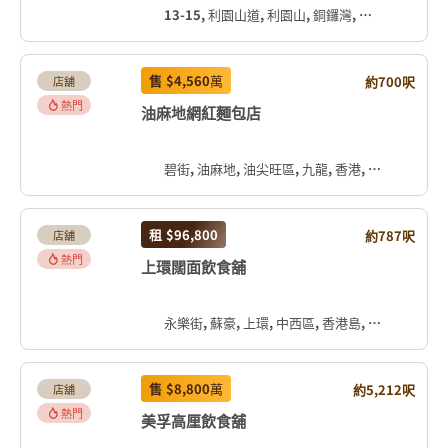
13-15, 利園山道, 利園山, 銅鑼灣, 灣仔區, 香港島, 香港, 中国
售
$4,560
萬
約700呎
店舖
熱門
油麻地網紅麵包店
碧街, 油麻地, 油尖旺區, 九龍, 香港, 中国
租
$96,800
約787呎
店舖
熱門
上環闊面飲食舖
永樂街, 蘇豪, 上環, 中西區, 香港島, 香港, 中国
售
$8,800
萬
約5,212呎
店舖
熱門
美孚高厘飲食舖