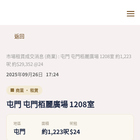
返回
市場租賃成交消息 (商業) : 屯門 屯門栢麗廣場 1208室 約1,223
呎 約$29,352 @24
2025年09月26日
17:24
🏢 商業 · 租賃
屯門 屯門栢麗廣場 1208室
地區
面積
呎租
屯門
約1,223呎
$24