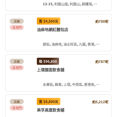
13-15, 利園山道, 利園山, 銅鑼灣, 灣仔區, 香港島, 香港, 中国
售
$4,560
萬
約700呎
店舖
熱門
油麻地網紅麵包店
碧街, 油麻地, 油尖旺區, 九龍, 香港, 中国
租
$96,800
約787呎
店舖
熱門
上環闊面飲食舖
永樂街, 蘇豪, 上環, 中西區, 香港島, 香港, 中国
售
$8,800
萬
約5,212呎
店舖
熱門
美孚高厘飲食舖