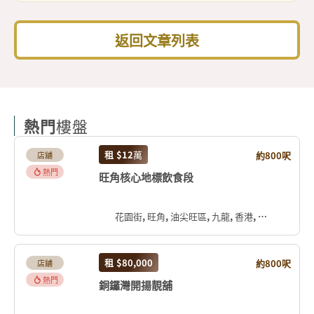
返回文章列表
熱門
樓盤
租
$12
萬
約800呎
店舖
熱門
旺角核心地標飲食段
花園街, 旺角, 油尖旺區, 九龍, 香港, 中国
租
$80,000
約800呎
店舖
熱門
銅鑼灣開揚靚舖