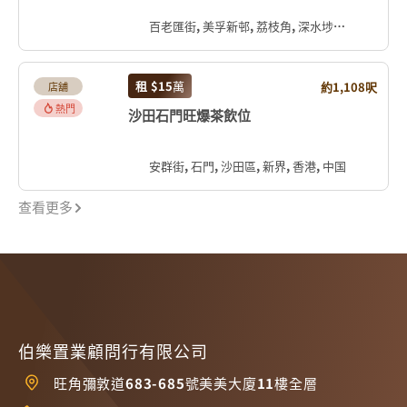
百老匯街, 美孚新邨, 荔枝角, 深水埗區, 九龍, 香港, 中国
租
$15
萬
約1,108呎
店舖
熱門
沙田石門旺爆茶飲位
安群街, 石門, 沙田區, 新界, 香港, 中国
查看更多
伯樂置業顧問行有限公司
旺角彌敦道683-685號美美大廈11樓全層