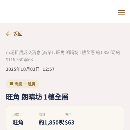
返回
市場租賃成交消息 (商業) : 旺角 朗晴坊 1樓全層 約1,850呎 約
$116,550 @63
2025年10月02日
12:57
🏢 商業 · 租賃
旺角 朗晴坊 1樓全層
地區
面積
呎租
旺角
約1,850呎
$63