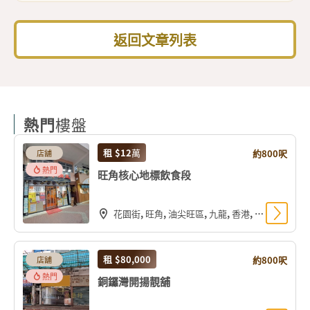
返回文章列表
熱門
樓盤
租
$12
萬
約800呎
店舖
熱門
旺角核心地標飲食段
花園街, 旺角, 油尖旺區, 九龍, 香港, 中国
租
$80,000
約800呎
店舖
熱門
銅鑼灣開揚靚舖