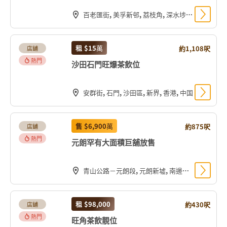
百老匯街, 美孚新邨, 荔枝角, 深水埗區, 九龍, 香港, 中国
租
$15
萬
約1,108呎
店舖
熱門
沙田石門旺爆茶飲位
安群街, 石門, 沙田區, 新界, 香港, 中国
售
$6,900
萬
約875呎
店舖
熱門
元朗罕有大面積巨舖放售
青山公路－元朗段, 元朗新墟, 南邊圍, 元朗區, 新界, 香港, 中国
租
$98,000
約430呎
店舖
熱門
旺角茶飲靚位