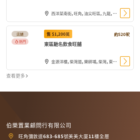
西洋菜南街, 旺角, 油尖旺區, 九龍, 香港, 中国
售
$1,200
萬
約520呎
店舖
熱門
東區馳名飲食旺舖
金源洋樓, 柴灣道, 樂耕埔, 柴灣, 東區, 香港島, 香港, 中国
查看更多
伯樂置業顧問行有限公司
旺角彌敦道683-685號美美大廈11樓全層