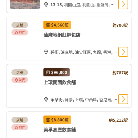
13-15, 利園山道, 利園山, 銅鑼灣, 灣仔區, 香港島, 香港, 中国
售
$4,560
萬
約700呎
店舖
熱門
油麻地網紅麵包店
碧街, 油麻地, 油尖旺區, 九龍, 香港, 中国
租
$96,800
約787呎
店舖
熱門
上環闊面飲食舖
永樂街, 蘇豪, 上環, 中西區, 香港島, 香港, 中国
售
$8,800
萬
約5,212呎
店舖
熱門
美孚高厘飲食舖