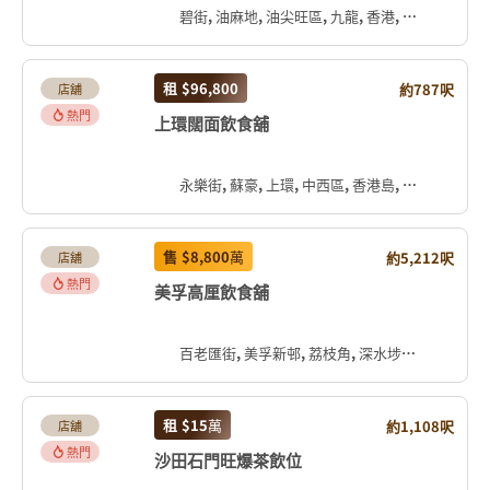
碧街, 油麻地, 油尖旺區, 九龍, 香港, 中国
租
$96,800
約787呎
店舖
熱門
上環闊面飲食舖
永樂街, 蘇豪, 上環, 中西區, 香港島, 香港, 中国
售
$8,800
萬
約5,212呎
店舖
熱門
美孚高厘飲食舖
百老匯街, 美孚新邨, 荔枝角, 深水埗區, 九龍, 香港, 中国
租
$15
萬
約1,108呎
店舖
熱門
沙田石門旺爆茶飲位