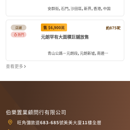
安群街, 石門, 沙田區, 新界, 香港, 中国
售
$6,900
萬
約875呎
店舖
熱門
元朗罕有大面積巨舖放售
青山公路－元朗段, 元朗新墟, 南邊圍, 元朗區, 新界, 香港, 中国
查看更多
伯樂置業顧問行有限公司
旺角彌敦道683-685號美美大廈11樓全層