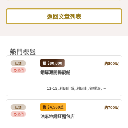
返回文章列表
熱門
樓盤
租
$80,000
約800呎
店舖
熱門
銅鑼灣開揚靚舖
13-15, 利園山道, 利園山, 銅鑼灣, 灣仔區, 香港島, 香港, 中国
售
$4,560
萬
約700呎
店舖
熱門
油麻地網紅麵包店