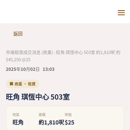
返回
市場租賃成交消息 (商業) : 旺角 琪恆中心 503室 約1,810呎 約
$45,250 @25
2025年10月02日
13:03
🏢 商業 · 租賃
旺角 琪恆中心 503室
地區
面積
呎租
旺角
約1,810呎
$25