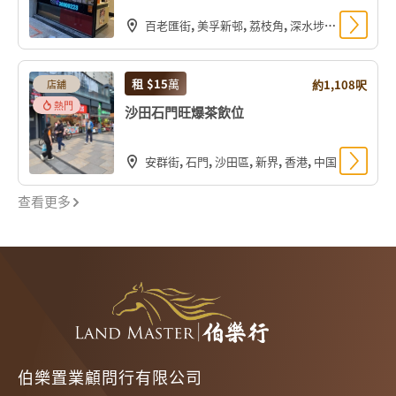
百老匯街, 美孚新邨, 荔枝角, 深水埗區, 九龍, 香港, 中国
租
$15
萬
約1,108呎
店舖
熱門
沙田石門旺爆茶飲位
安群街, 石門, 沙田區, 新界, 香港, 中国
查看更多
伯樂置業顧問行有限公司