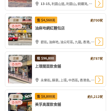
13-15, 利園山道, 利園山, 銅鑼灣, 灣仔區, 香港島, 香港, 中国
售
$4,560
萬
約700呎
店舖
熱門
油麻地網紅麵包店
碧街, 油麻地, 油尖旺區, 九龍, 香港, 中国
租
$96,800
約787呎
店舖
熱門
上環闊面飲食舖
永樂街, 蘇豪, 上環, 中西區, 香港島, 香港, 中国
售
$8,800
萬
約5,212呎
店舖
熱門
美孚高厘飲食舖