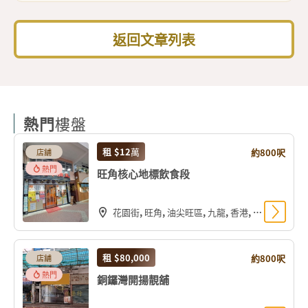
返回文章列表
熱門
樓盤
租
$12
萬
約800呎
店舖
熱門
旺角核心地標飲食段
花園街, 旺角, 油尖旺區, 九龍, 香港, 中国
租
$80,000
約800呎
店舖
熱門
銅鑼灣開揚靚舖