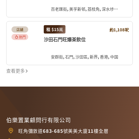
百老匯街, 美孚新邨, 荔枝角, 深水埗區, 九龍, 香港, 中国
租
$15
萬
約1,108呎
店舖
熱門
沙田石門旺爆茶飲位
安群街, 石門, 沙田區, 新界, 香港, 中国
查看更多
伯樂置業顧問行有限公司
旺角彌敦道683-685號美美大廈11樓全層