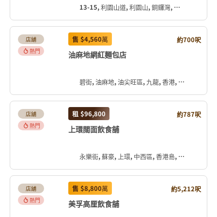
13-15, 利園山道, 利園山, 銅鑼灣, 灣仔區, 香港島, 香港, 中国
售
$4,560
萬
約700呎
店舖
熱門
油麻地網紅麵包店
碧街, 油麻地, 油尖旺區, 九龍, 香港, 中国
租
$96,800
約787呎
店舖
熱門
上環闊面飲食舖
永樂街, 蘇豪, 上環, 中西區, 香港島, 香港, 中国
售
$8,800
萬
約5,212呎
店舖
熱門
美孚高厘飲食舖