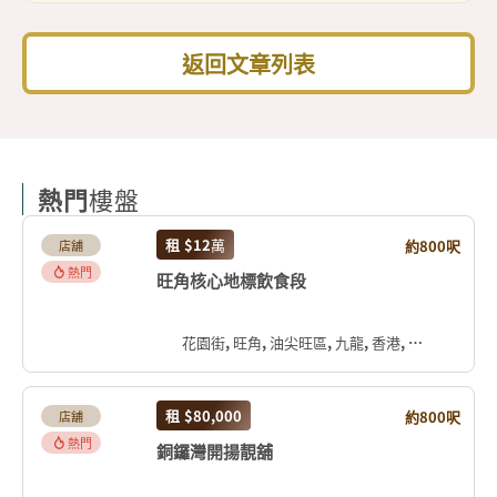
返回文章列表
熱門
樓盤
租
$12
萬
約800呎
店舖
熱門
旺角核心地標飲食段
花園街, 旺角, 油尖旺區, 九龍, 香港, 中国
租
$80,000
約800呎
店舖
熱門
銅鑼灣開揚靚舖