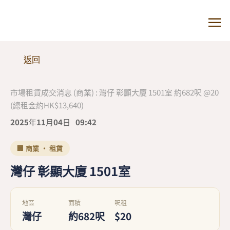
返回
市場租賃成交消息 (商業) : 灣仔 彰顯大廈 1501室 約682呎 @20
(總租金約HK$13,640)
2025年11月04日
09:42
🏢 商業 · 租賃
灣仔 彰顯大廈 1501室
地區
面積
呎租
灣仔
約682呎
$20