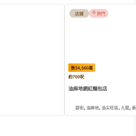
店舖
熱門
售
$4,560
萬
約700呎
油麻地網紅麵包店
碧街, 油麻地, 油尖旺區, 九龍, 香