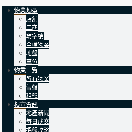
物業類型
店舖
工商
寫字樓
全幢物業
地盤
車位
物業一覽
所有物業
售盤
租盤
樓市資訊
地產新聞
每日成交
搵盤攻略