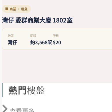
🏢 商業 · 租賃
灣仔 愛群商業大廈 1802室
地區
面積
呎租
灣仔
約3,568呎
$20
熱門
樓盤
查看更多