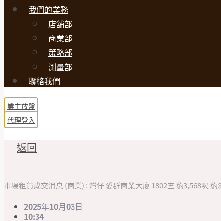
我們的業務
店舖部
商業部
策略部
測量部
聯絡我們
業主放盤
代理登入
返回
市場租賃成交消息 (商業) : 灣仔 愛群商業大廈 1802室 約3,568呎 約$71
2025年10月03日
10:34