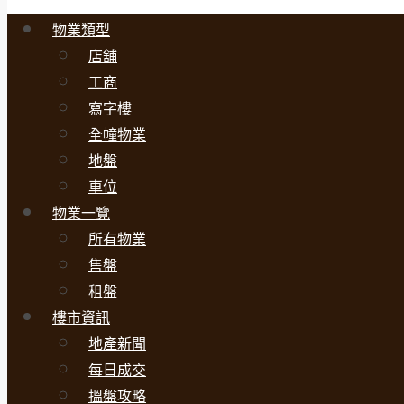
物業類型
店舖
工商
寫字樓
全幢物業
地盤
車位
物業一覽
所有物業
售盤
租盤
樓市資訊
地產新聞
每日成交
搵盤攻略