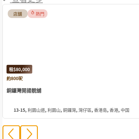
店舖
熱門
租
$80,000
約800呎
銅鑼灣開揚靚舖
13-15, 利園山道, 利園山, 銅鑼灣, 灣仔區, 香港島, 香港, 中国