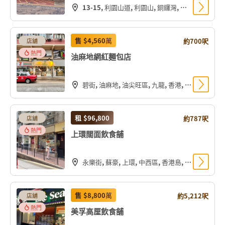
13-15, 利園山道, 利園山, 銅鑼灣, 灣仔區, 香港島, 香港, 中国
售
$4,560
萬
約700呎
店舖
熱門
油麻地網紅麵包店
碧街, 油麻地, 油尖旺區, 九龍, 香港, 中国
租
$96,800
約787呎
店舖
熱門
上環闊面飲食舖
永樂街, 蘇豪, 上環, 中西區, 香港島, 香港, 中国
售
$8,800
萬
約5,212呎
店舖
熱門
美孚高厘飲食舖