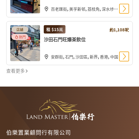
百老匯街, 美孚新邨, 荔枝角, 深水埗區, 九龍, 香港, 中国
租
$15
萬
約1,108呎
店舖
熱門
沙田石門旺爆茶飲位
安群街, 石門, 沙田區, 新界, 香港, 中国
查看更多
伯樂置業顧問行有限公司