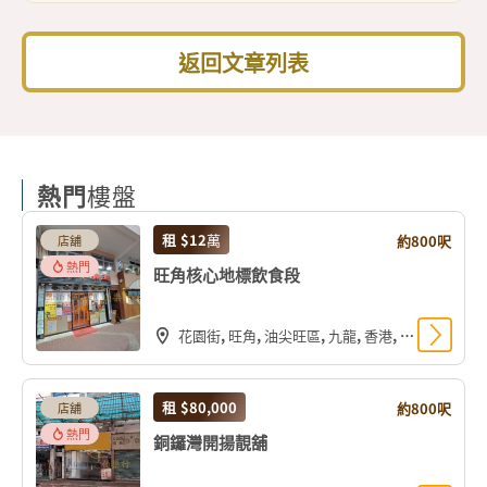
返回文章列表
熱門
樓盤
租
$12
萬
約800呎
店舖
熱門
旺角核心地標飲食段
花園街, 旺角, 油尖旺區, 九龍, 香港, 中国
租
$80,000
約800呎
店舖
熱門
銅鑼灣開揚靚舖