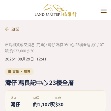
返回
市場租賃成交消息 (商業) : 灣仔 馮良記中心 23樓全層 約1,107
呎 約$33,000 @30
2025年09月29日
12:41
🏢 商業 · 租賃
灣仔 馮良記中心 23樓全層
地區
面積
呎租
灣仔
約1,107呎
$30