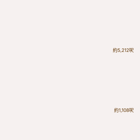
約5,212呎
約1,108呎