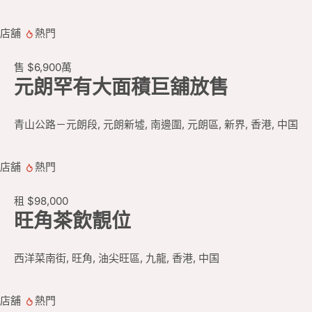
店舖
熱門
售
$6,900
萬
元朗罕有大面積巨舖放售
青山公路－元朗段, 元朗新墟, 南邊圍, 元朗區, 新界, 香港, 中国
店舖
熱門
租
$98,000
旺角茶飲靚位
西洋菜南街, 旺角, 油尖旺區, 九龍, 香港, 中国
店舖
熱門