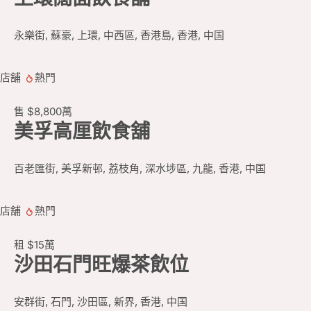
永樂街, 蘇豪, 上環, 中西區, 香港島, 香港, 中国
店舖
熱門
售
$8,800
萬
美孚高厘飲食舖
百老匯街, 美孚新邨, 荔枝角, 深水埗區, 九龍, 香港, 中国
店舖
熱門
租
$15
萬
沙田石門旺爆茶飲位
安群街, 石門, 沙田區, 新界, 香港, 中国