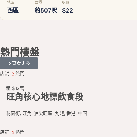
地區
面積
呎租
西區
約507呎
$22
熱門
樓盤
查看更多
店舖
熱門
租
$12
萬
旺角核心地標飲食段
花園街, 旺角, 油尖旺區, 九龍, 香港, 中国
店舖
熱門