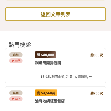
返回文章列表
熱門
樓盤
租
$80,000
約800呎
店舖
熱門
銅鑼灣開揚靚舖
13-15, 利園山道, 利園山, 銅鑼灣, 灣仔區, 香港島, 香港, 中国
售
$4,560
萬
約700呎
店舖
熱門
油麻地網紅麵包店