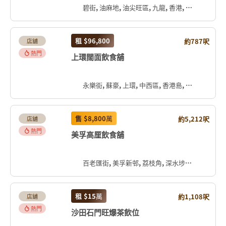
碧街, 油麻地, 油尖旺區, 九龍, 香港, 中国
租
$96,800
約787呎
店舖
熱門
上環闊面飲食舖
永樂街, 蘇豪, 上環, 中西區, 香港島, 香港, 中国
售
$8,800
萬
約5,212呎
店舖
熱門
美孚高厘飲食舖
百老匯街, 美孚新邨, 荔枝角, 深水埗區, 九龍, 香港, 中国
租
$15
萬
約1,108呎
店舖
熱門
沙田石門旺爆茶飲位