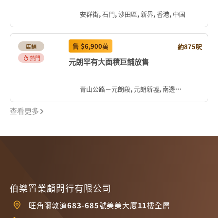
安群街, 石門, 沙田區, 新界, 香港, 中国
售
$6,900
萬
約875呎
店舖
熱門
元朗罕有大面積巨舖放售
青山公路－元朗段, 元朗新墟, 南邊圍, 元朗區, 新界, 香港, 中国
查看更多
伯樂置業顧問行有限公司
旺角彌敦道683-685號美美大廈11樓全層