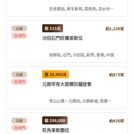
百老匯街, 美孚新邨, 荔枝角, 深水埗區, 九龍, 香港, 中国
租
$15
萬
約1,108呎
店舖
熱門
沙田石門旺爆茶飲位
安群街, 石門, 沙田區, 新界, 香港, 中国
售
$6,900
萬
約875呎
店舖
熱門
元朗罕有大面積巨舖放售
青山公路－元朗段, 元朗新墟, 南邊圍, 元朗區, 新界, 香港, 中国
租
$98,000
約430呎
店舖
熱門
旺角茶飲靚位