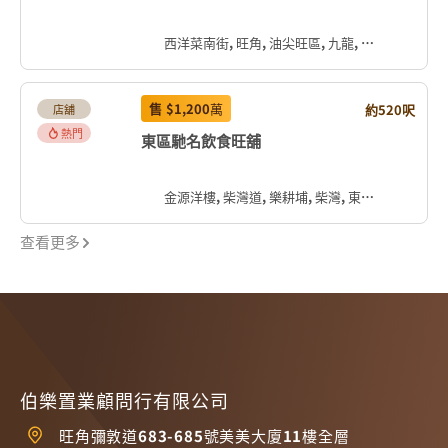
西洋菜南街, 旺角, 油尖旺區, 九龍, 香港, 中国
售
$1,200
萬
約520呎
店舖
熱門
東區馳名飲食旺舖
金源洋樓, 柴灣道, 樂耕埔, 柴灣, 東區, 香港島, 香港, 中国
查看更多
伯樂置業顧問行有限公司
旺角彌敦道683-685號美美大廈11樓全層