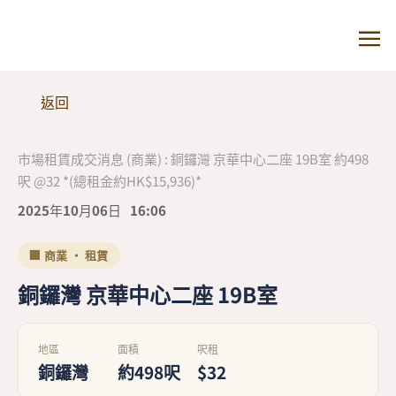
返回
市場租賃成交消息 (商業) : 銅鑼灣 京華中心二座 19B室 約498
呎 @32 *(總租金約HK$15,936)*
2025年10月06日
16:06
🏢 商業 · 租賃
銅鑼灣 京華中心二座 19B室
地區
面積
呎租
銅鑼灣
約498呎
$32