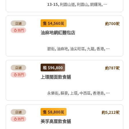
13-15, 利園山道, 利園山, 銅鑼灣, 灣仔區, 香港島, 香港, 中国
售
$4,560
萬
約700呎
店舖
熱門
油麻地網紅麵包店
碧街, 油麻地, 油尖旺區, 九龍, 香港, 中国
租
$96,800
約787呎
店舖
熱門
上環闊面飲食舖
永樂街, 蘇豪, 上環, 中西區, 香港島, 香港, 中国
售
$8,800
萬
約5,212呎
店舖
熱門
美孚高厘飲食舖