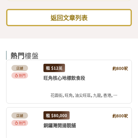
返回文章列表
熱門
樓盤
租
$12
萬
約800呎
店舖
熱門
旺角核心地標飲食段
花園街, 旺角, 油尖旺區, 九龍, 香港, 中国
租
$80,000
約800呎
店舖
熱門
銅鑼灣開揚靚舖