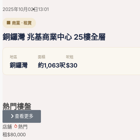
2025年10月02日
13:01
🏢 商業 · 租賃
銅鑼灣 兆基商業中心 25樓全層
地區
面積
呎租
銅鑼灣
約1,063呎
$30
熱門
樓盤
查看更多
店舖
熱門
租
$80,000