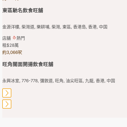
東區馳名飲食旺舖
金源洋樓, 柴灣道, 樂耕埔, 柴灣, 東區, 香港島, 香港, 中国
店舖
熱門
租
$28
萬
約3,066呎
旺角闊面開揚飲食旺舖
永興冰室, 776-778, 彌敦道, 旺角, 油尖旺區, 九龍, 香港, 中国