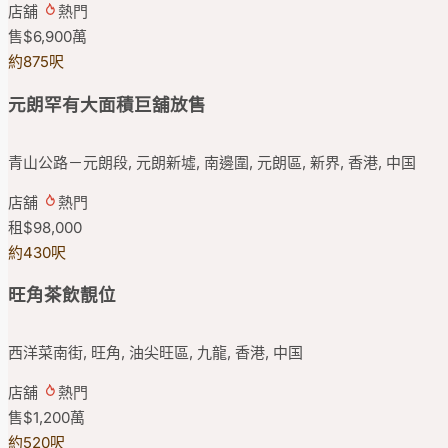
店舖
熱門
售
$6,900
萬
約875呎
元朗罕有大面積巨舖放售
青山公路－元朗段, 元朗新墟, 南邊圍, 元朗區, 新界, 香港, 中国
店舖
熱門
租
$98,000
約430呎
旺角茶飲靚位
西洋菜南街, 旺角, 油尖旺區, 九龍, 香港, 中国
店舖
熱門
售
$1,200
萬
約520呎