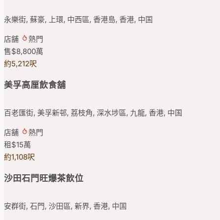
永樂街, 蘇豪, 上環, 中西區, 香港島, 香港, 中国
店舖
熱門
售
$8,800
萬
約5,212呎
美孚高厘飲食舖
百老匯街, 美孚新邨, 荔枝角, 深水埗區, 九龍, 香港, 中国
店舖
熱門
租
$15
萬
約1,108呎
沙田石門旺爆茶飲位
安群街, 石門, 沙田區, 新界, 香港, 中国