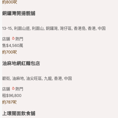
約800呎
銅鑼灣開揚靚舖
13-15, 利園山道, 利園山, 銅鑼灣, 灣仔區, 香港島, 香港, 中国
店舖
熱門
售
$4,560
萬
約700呎
油麻地網紅麵包店
碧街, 油麻地, 油尖旺區, 九龍, 香港, 中国
店舖
熱門
租
$96,800
約787呎
上環闊面飲食舖