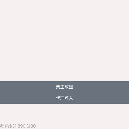
業主放盤
代理登入
約$31,890 @30