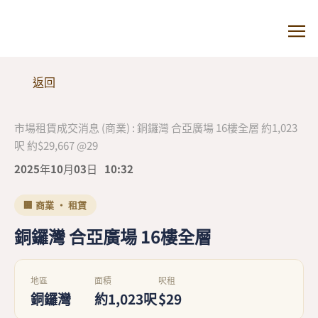
返回
市場租賃成交消息 (商業) : 銅鑼灣 合亞廣場 16樓全層 約1,023
呎 約$29,667 @29
2025年10月03日
10:32
🏢 商業 · 租賃
銅鑼灣 合亞廣場 16樓全層
地區
面積
呎租
銅鑼灣
約1,023呎
$29