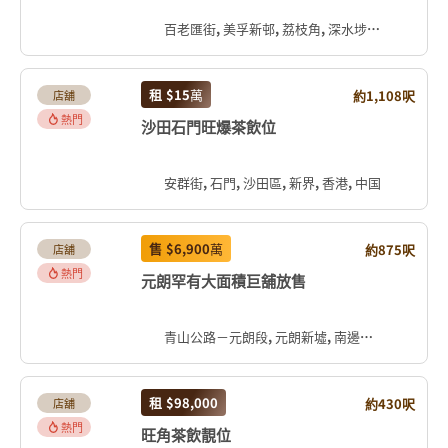
百老匯街, 美孚新邨, 荔枝角, 深水埗區, 九龍, 香港, 中国
租
$15
萬
約1,108呎
店舖
熱門
沙田石門旺爆茶飲位
安群街, 石門, 沙田區, 新界, 香港, 中国
售
$6,900
萬
約875呎
店舖
熱門
元朗罕有大面積巨舖放售
青山公路－元朗段, 元朗新墟, 南邊圍, 元朗區, 新界, 香港, 中国
租
$98,000
約430呎
店舖
熱門
旺角茶飲靚位