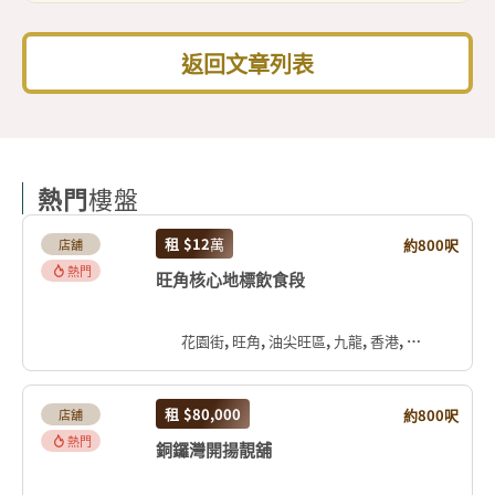
返回文章列表
熱門
樓盤
租
$12
萬
約800呎
店舖
熱門
旺角核心地標飲食段
花園街, 旺角, 油尖旺區, 九龍, 香港, 中国
租
$80,000
約800呎
店舖
熱門
銅鑼灣開揚靚舖