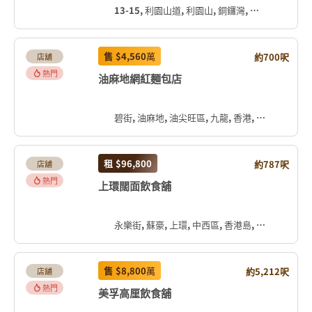
13-15, 利園山道, 利園山, 銅鑼灣, 灣仔區, 香港島, 香港, 中国
售
$4,560
萬
約700呎
店舖
熱門
油麻地網紅麵包店
碧街, 油麻地, 油尖旺區, 九龍, 香港, 中国
租
$96,800
約787呎
店舖
熱門
上環闊面飲食舖
永樂街, 蘇豪, 上環, 中西區, 香港島, 香港, 中国
售
$8,800
萬
約5,212呎
店舖
熱門
美孚高厘飲食舖