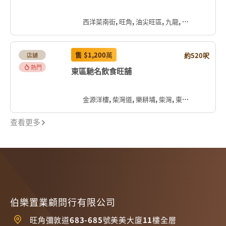
西洋菜南街, 旺角, 油尖旺區, 九龍, 香港, 中国
售
$1,200
萬
約520呎
店舖
熱門
東區馳名飲食旺舖
金源洋樓, 柴灣道, 樂耕埔, 柴灣, 東區, 香港島, 香港, 中国
查看更多
伯樂置業顧問行有限公司
旺角彌敦道683-685號美美大廈11樓全層