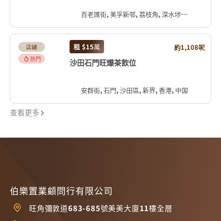
百老匯街, 美孚新邨, 荔枝角, 深水埗區, 九龍, 香港, 中国
租
$15
萬
約1,108呎
店舖
熱門
沙田石門旺爆茶飲位
安群街, 石門, 沙田區, 新界, 香港, 中国
查看更多
伯樂置業顧問行有限公司
旺角彌敦道683-685號美美大廈11樓全層