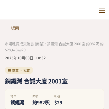
返回
市場租賃成交消息 (商業) : 銅鑼灣 合誠大廈 2001室 約982呎 約
$28,478 @29
2025年10月03日
10:32
🏢 商業 · 租賃
銅鑼灣 合誠大廈 2001室
地區
面積
呎租
銅鑼灣
約982呎
$29