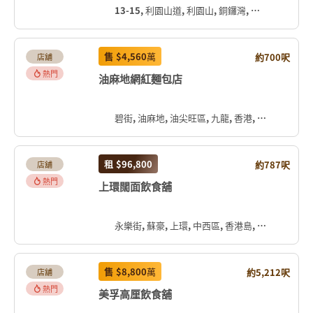
13-15, 利園山道, 利園山, 銅鑼灣, 灣仔區, 香港島, 香港, 中国
售
$4,560
萬
約700呎
店舖
熱門
油麻地網紅麵包店
碧街, 油麻地, 油尖旺區, 九龍, 香港, 中国
租
$96,800
約787呎
店舖
熱門
上環闊面飲食舖
永樂街, 蘇豪, 上環, 中西區, 香港島, 香港, 中国
售
$8,800
萬
約5,212呎
店舖
熱門
美孚高厘飲食舖