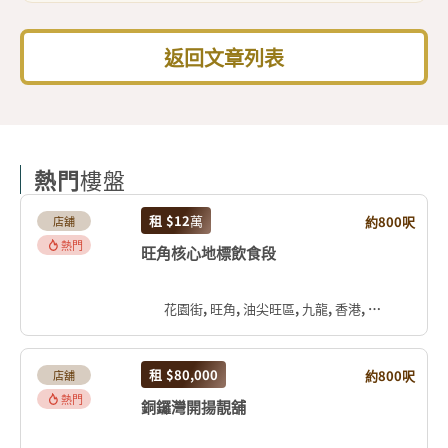
返回文章列表
熱門
樓盤
租
$12
萬
約800呎
店舖
熱門
旺角核心地標飲食段
花園街, 旺角, 油尖旺區, 九龍, 香港, 中国
租
$80,000
約800呎
店舖
熱門
銅鑼灣開揚靚舖