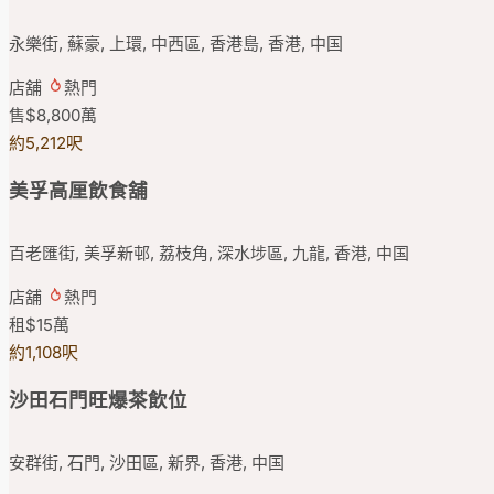
永樂街, 蘇豪, 上環, 中西區, 香港島, 香港, 中国
店舖
熱門
售
$8,800
萬
約5,212呎
美孚高厘飲食舖
百老匯街, 美孚新邨, 荔枝角, 深水埗區, 九龍, 香港, 中国
店舖
熱門
租
$15
萬
約1,108呎
沙田石門旺爆茶飲位
安群街, 石門, 沙田區, 新界, 香港, 中国