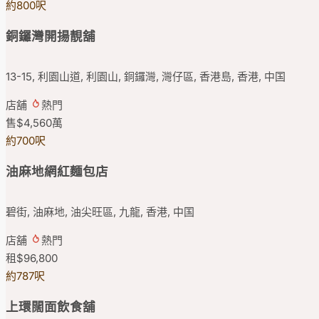
約800呎
銅鑼灣開揚靚舖
13-15, 利園山道, 利園山, 銅鑼灣, 灣仔區, 香港島, 香港, 中国
店舖
熱門
售
$4,560
萬
約700呎
油麻地網紅麵包店
碧街, 油麻地, 油尖旺區, 九龍, 香港, 中国
店舖
熱門
租
$96,800
約787呎
上環闊面飲食舖