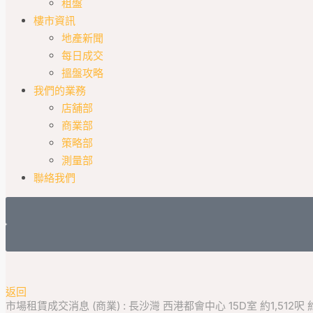
租盤
樓市資訊
地產新聞
每日成交
搵盤攻略
我們的業務
店舖部
商業部
策略部
測量部
聯絡我們
返回
市場租賃成交消息 (商業) : 長沙灣 西港都會中心 15D室 約1,512呎 約$