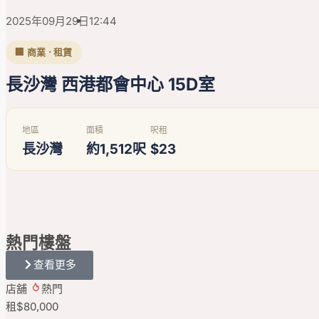
2025年09月29日
12:44
🏢 商業 · 租賃
長沙灣 西港都會中心 15D室
地區
面積
呎租
長沙灣
約1,512呎
$23
熱門
樓盤
查看更多
店舖
熱門
租
$80,000