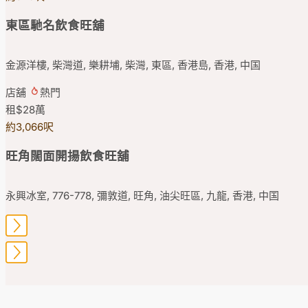
東區馳名飲食旺舖
金源洋樓, 柴灣道, 樂耕埔, 柴灣, 東區, 香港島, 香港, 中国
店舖
熱門
租
$28
萬
約3,066呎
旺角闊面開揚飲食旺舖
永興冰室, 776-778, 彌敦道, 旺角, 油尖旺區, 九龍, 香港, 中国