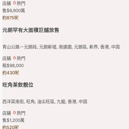
店舖
熱門
售
$6,900
萬
約875呎
元朗罕有大面積巨舖放售
青山公路－元朗段, 元朗新墟, 南邊圍, 元朗區, 新界, 香港, 中国
店舖
熱門
租
$98,000
約430呎
旺角茶飲靚位
西洋菜南街, 旺角, 油尖旺區, 九龍, 香港, 中国
店舖
熱門
售
$1,200
萬
約520呎