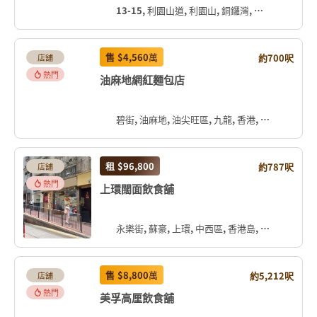
13-15, 利園山道, 利園山, 銅鑼灣, 灣仔區, 香港島, 香港, 中国
售
$4,560
萬
約700呎
店舖
熱門
油麻地網紅麵包店
碧街, 油麻地, 油尖旺區, 九龍, 香港, 中国
租
$96,800
約787呎
店舖
熱門
上環闊面飲食舖
永樂街, 蘇豪, 上環, 中西區, 香港島, 香港, 中国
售
$8,800
萬
約5,212呎
店舖
熱門
美孚高厘飲食舖