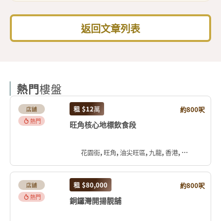
返回文章列表
熱門
樓盤
租
$12
萬
約800呎
店舖
熱門
旺角核心地標飲食段
花園街, 旺角, 油尖旺區, 九龍, 香港, 中国
租
$80,000
約800呎
店舖
熱門
銅鑼灣開揚靚舖