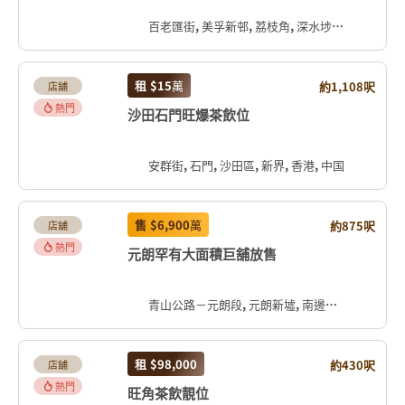
百老匯街, 美孚新邨, 荔枝角, 深水埗區, 九龍, 香港, 中国
租
$15
萬
約1,108呎
店舖
熱門
沙田石門旺爆茶飲位
安群街, 石門, 沙田區, 新界, 香港, 中国
售
$6,900
萬
約875呎
店舖
熱門
元朗罕有大面積巨舖放售
青山公路－元朗段, 元朗新墟, 南邊圍, 元朗區, 新界, 香港, 中国
租
$98,000
約430呎
店舖
熱門
旺角茶飲靚位