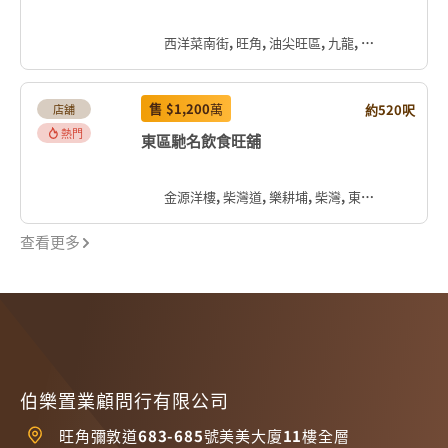
西洋菜南街, 旺角, 油尖旺區, 九龍, 香港, 中国
售
$1,200
萬
約520呎
店舖
熱門
東區馳名飲食旺舖
金源洋樓, 柴灣道, 樂耕埔, 柴灣, 東區, 香港島, 香港, 中国
查看更多
伯樂置業顧問行有限公司
旺角彌敦道683-685號美美大廈11樓全層