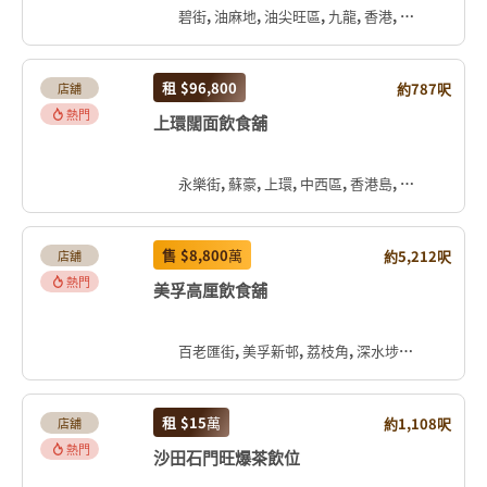
碧街, 油麻地, 油尖旺區, 九龍, 香港, 中国
租
$96,800
約787呎
店舖
熱門
上環闊面飲食舖
永樂街, 蘇豪, 上環, 中西區, 香港島, 香港, 中国
售
$8,800
萬
約5,212呎
店舖
熱門
美孚高厘飲食舖
百老匯街, 美孚新邨, 荔枝角, 深水埗區, 九龍, 香港, 中国
租
$15
萬
約1,108呎
店舖
熱門
沙田石門旺爆茶飲位