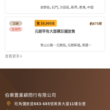
安群街, 石門, 沙田區, 新界, 香港, 中国
售
$6,900
萬
約875呎
店舖
熱門
元朗罕有大面積巨舖放售
青山公路－元朗段, 元朗新墟, 南邊圍, 元朗區, 新界, 香港, 中国
查看更多
伯樂置業顧問行有限公司
旺角彌敦道683-685號美美大廈11樓全層