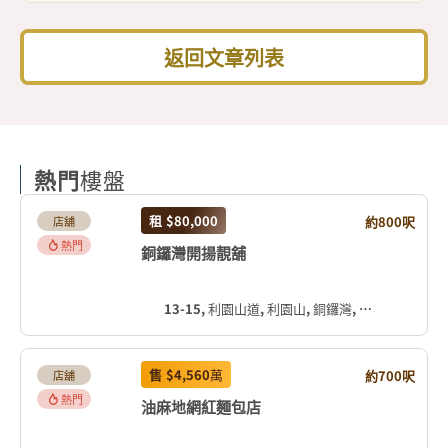
返回文章列表
熱門
樓盤
租
$80,000
約800呎
店舖
熱門
銅鑼灣開揚靚舖
13-15, 利園山道, 利園山, 銅鑼灣, 灣仔區, 香港島, 香港, 中国
售
$4,560
萬
約700呎
店舖
熱門
油麻地網紅麵包店