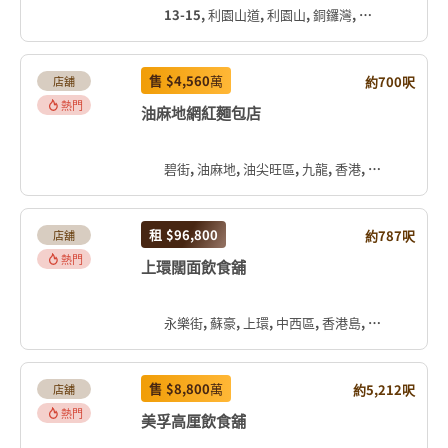
13-15, 利園山道, 利園山, 銅鑼灣, 灣仔區, 香港島, 香港, 中国
售
$4,560
萬
約700呎
店舖
熱門
油麻地網紅麵包店
碧街, 油麻地, 油尖旺區, 九龍, 香港, 中国
租
$96,800
約787呎
店舖
熱門
上環闊面飲食舖
永樂街, 蘇豪, 上環, 中西區, 香港島, 香港, 中国
售
$8,800
萬
約5,212呎
店舖
熱門
美孚高厘飲食舖