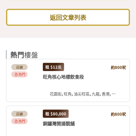
返回文章列表
熱門
樓盤
租
$12
萬
約800呎
店舖
熱門
旺角核心地標飲食段
花園街, 旺角, 油尖旺區, 九龍, 香港, 中国
租
$80,000
約800呎
店舖
熱門
銅鑼灣開揚靚舖