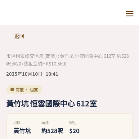
返回
市場租賃成交消息 (商業) : 黃竹坑 恒雲國際中心 612室 約528
呎 @20 (總租金約HK$10,560)
2025年10月10日
10:41
🏢 商業 · 租賃
黃竹坑 恒雲國際中心 612室
地區
面積
呎租
黃竹坑
約528呎
$20