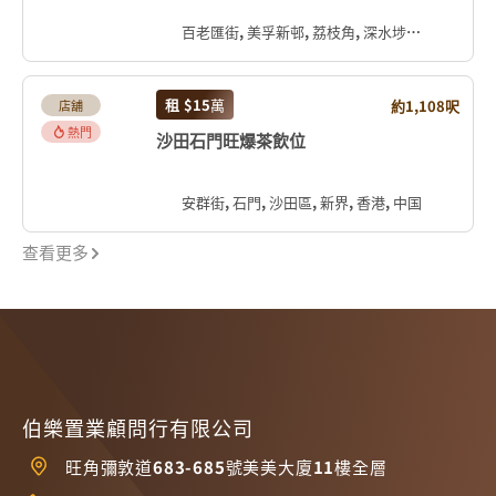
百老匯街, 美孚新邨, 荔枝角, 深水埗區, 九龍, 香港, 中国
租
$15
萬
約1,108呎
店舖
熱門
沙田石門旺爆茶飲位
安群街, 石門, 沙田區, 新界, 香港, 中国
查看更多
伯樂置業顧問行有限公司
旺角彌敦道683-685號美美大廈11樓全層