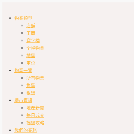
物業類型
店舖
工商
寫字樓
全幢物業
地盤
車位
物業一覽
所有物業
售盤
租盤
樓市資訊
地產新聞
每日成交
搵盤攻略
我們的業務