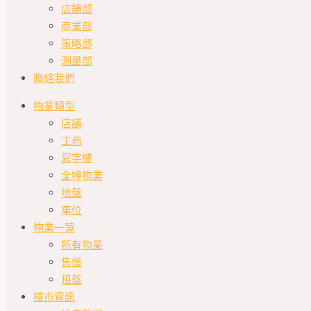
店舖部
商業部
策略部
測量部
聯絡我們
物業類型
店舖
工商
寫字樓
全幢物業
地盤
車位
物業一覽
所有物業
售盤
租盤
樓市資訊