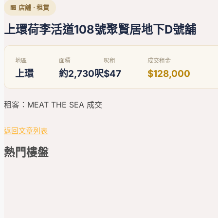
🏪 店舖 · 租賃
上環荷李活道108號聚賢居地下D號舖
地區
面積
呎租
成交租金
上環
約2,730呎
$47
$128,000
租客：MEAT THE SEA 成交
返回文章列表
熱門
樓盤