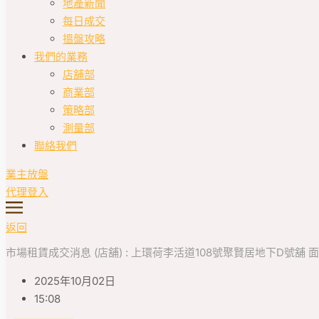
地產新聞
每日成交
搵盤攻略
我們的業務
店舖部
商業部
策略部
測量部
聯絡我們
業主放盤
代理登入
返回
市場租賃成交消息 (店舖) : 上環荷李活道108號聚賢居地下D號舖 面積 : 約2
2025年10月02日
15:08