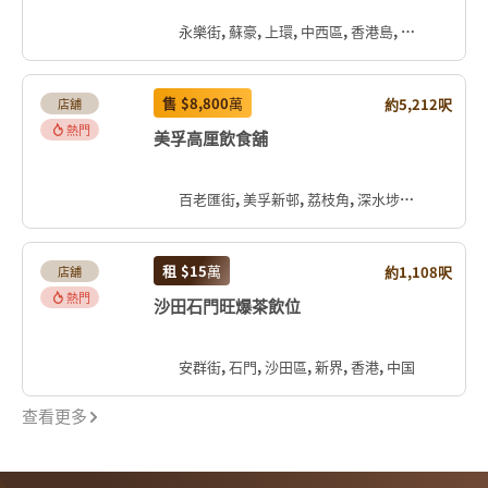
永樂街, 蘇豪, 上環, 中西區, 香港島, 香港, 中国
售
$8,800
萬
約5,212呎
店舖
熱門
美孚高厘飲食舖
百老匯街, 美孚新邨, 荔枝角, 深水埗區, 九龍, 香港, 中国
租
$15
萬
約1,108呎
店舖
熱門
沙田石門旺爆茶飲位
安群街, 石門, 沙田區, 新界, 香港, 中国
查看更多