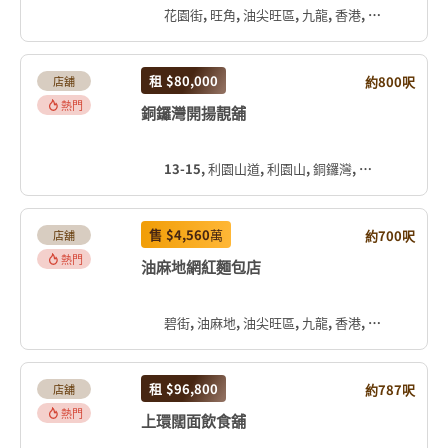
花園街, 旺角, 油尖旺區, 九龍, 香港, 中国
租
$80,000
約800呎
店舖
熱門
銅鑼灣開揚靚舖
13-15, 利園山道, 利園山, 銅鑼灣, 灣仔區, 香港島, 香港, 中国
售
$4,560
萬
約700呎
店舖
熱門
油麻地網紅麵包店
碧街, 油麻地, 油尖旺區, 九龍, 香港, 中国
租
$96,800
約787呎
店舖
熱門
上環闊面飲食舖