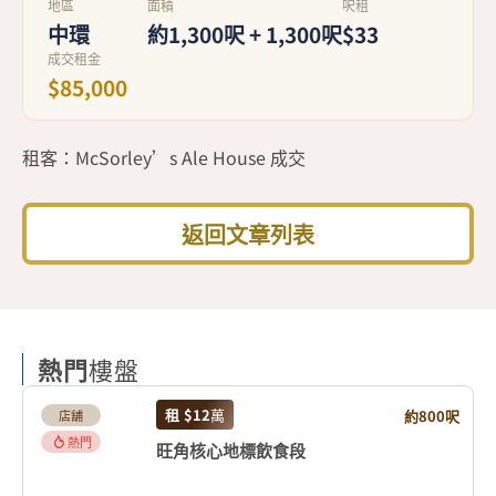
地區
面積
呎租
中環
約1,300呎 + 1,300呎
$33
成交租金
$85,000
租客：McSorley’s Ale House 成交
返回文章列表
熱門
樓盤
租
$12
萬
約800呎
店舖
熱門
旺角核心地標飲食段