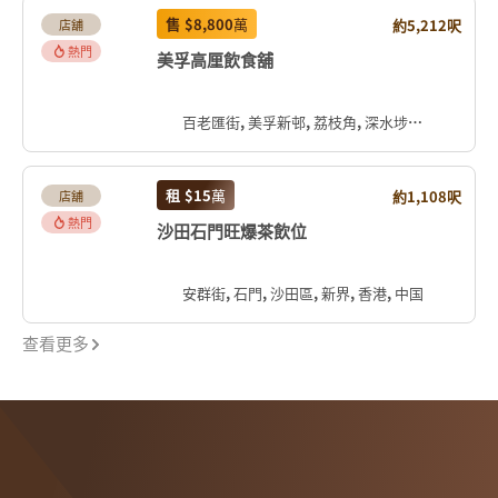
售
$8,800
萬
約5,212呎
店舖
熱門
美孚高厘飲食舖
百老匯街, 美孚新邨, 荔枝角, 深水埗區, 九龍, 香港, 中国
租
$15
萬
約1,108呎
店舖
熱門
沙田石門旺爆茶飲位
安群街, 石門, 沙田區, 新界, 香港, 中国
查看更多