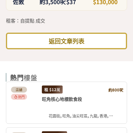
佐敦
約3,500呎
$37
$130,000
租客：自提點 成交
返回文章列表
熱門
樓盤
租
$12
萬
約800呎
店舖
熱門
旺角核心地標飲食段
花園街, 旺角, 油尖旺區, 九龍, 香港, 中国