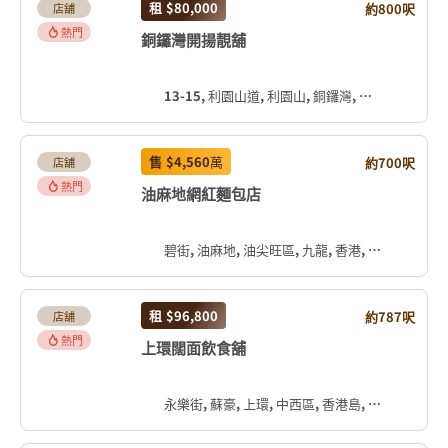
租
$80,000
約800呎
店舖
熱門
銅鑼灣開揚靚舖
13-15, 利園山道, 利園山, 銅鑼灣, 灣仔區, 香港島, 香港, 中国
售
$4,560
萬
約700呎
店舖
熱門
油麻地網紅麵包店
碧街, 油麻地, 油尖旺區, 九龍, 香港, 中国
租
$96,800
約787呎
店舖
熱門
上環闊面飲食舖
永樂街, 蘇豪, 上環, 中西區, 香港島, 香港, 中国