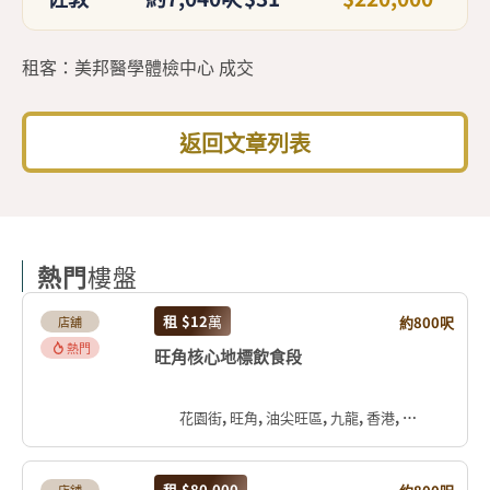
租客：美邦醫學體檢中心 成交
返回文章列表
熱門
樓盤
租
$12
萬
約800呎
店舖
熱門
旺角核心地標飲食段
花園街, 旺角, 油尖旺區, 九龍, 香港, 中国
租
$80,000