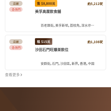
售
$8,800
萬
約5,212呎
店舖
熱門
美孚高厘飲食舖
百老匯街, 美孚新邨, 荔枝角, 深水埗區, 九龍, 香港, 中国
租
$15
萬
約1,108呎
店舖
熱門
沙田石門旺爆茶飲位
安群街, 石門, 沙田區, 新界, 香港, 中国
查看更多