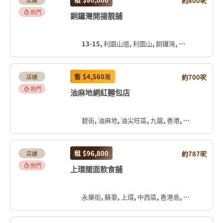
約800呎
店舖
熱門
銅鑼灣開揚靚舖
13-15, 利園山道, 利園山, 銅鑼灣, 灣仔區, 香港島, 香港, 中国
售
$4,560
萬
約700呎
店舖
熱門
油麻地網紅麵包店
碧街, 油麻地, 油尖旺區, 九龍, 香港, 中国
租
$96,800
約787呎
店舖
熱門
上環闊面飲食舖
永樂街, 蘇豪, 上環, 中西區, 香港島, 香港, 中国