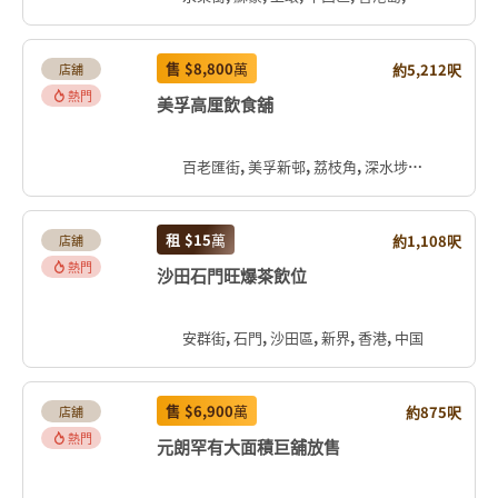
售
$8,800
萬
約5,212呎
店舖
熱門
美孚高厘飲食舖
百老匯街, 美孚新邨, 荔枝角, 深水埗區, 九龍, 香港, 中国
租
$15
萬
約1,108呎
店舖
熱門
沙田石門旺爆茶飲位
安群街, 石門, 沙田區, 新界, 香港, 中国
售
$6,900
萬
約875呎
店舖
熱門
元朗罕有大面積巨舖放售