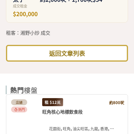
成交租金
$200,000
租客：湘野小炒 成交
返回文章列表
熱門
樓盤
租
$12
萬
約800呎
店舖
熱門
旺角核心地標飲食段
花園街, 旺角, 油尖旺區, 九龍, 香港, 中国