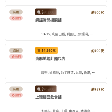
租
$80,000
約800呎
店舖
熱門
銅鑼灣開揚靚舖
13-15, 利園山道, 利園山, 銅鑼灣, 灣仔區, 香港島, 香港, 中国
售
$4,560
萬
約700呎
店舖
熱門
油麻地網紅麵包店
碧街, 油麻地, 油尖旺區, 九龍, 香港, 中国
租
$96,800
約787呎
店舖
熱門
上環闊面飲食舖
永樂街, 蘇豪, 上環, 中西區, 香港島, 香港, 中国