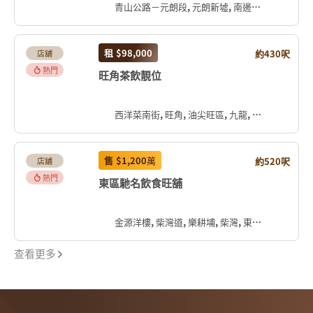
青山公路－元朗段, 元朗新墟, 南邊圍, 元朗區, 新界, 香港, 中国
租
$98,000
約430呎
店舖
熱門
旺角茶飲靚位
西洋菜南街, 旺角, 油尖旺區, 九龍, 香港, 中国
售
$1,200
萬
約520呎
店舖
熱門
東區馳名飲食旺舖
金源洋樓, 柴灣道, 樂耕埔, 柴灣, 東區, 香港島, 香港, 中国
查看更多