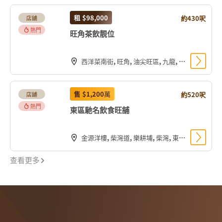
租
$98,000
約430呎
店舖
熱門
旺角茶飲靚位
西洋菜南街, 旺角, 油尖旺區, 九龍, 香港, 中国
售
$1,200
萬
約520呎
店舖
熱門
東區馳名飲食旺舖
金源洋樓, 柴灣道, 樂耕埔, 柴灣, 東區, 香港島, 香港, 中国
查看更多