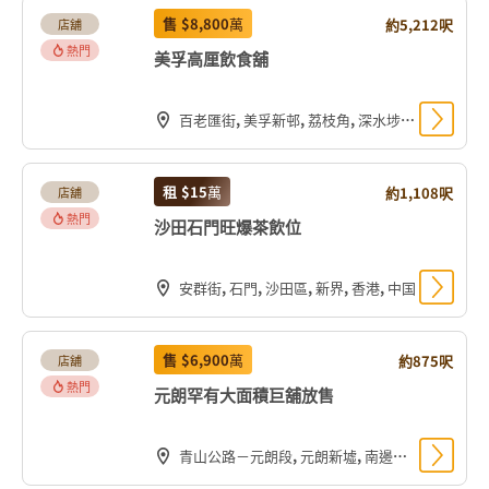
售
$8,800
萬
約5,212呎
店舖
熱門
美孚高厘飲食舖
百老匯街, 美孚新邨, 荔枝角, 深水埗區, 九龍, 香港, 中国
租
$15
萬
約1,108呎
店舖
熱門
沙田石門旺爆茶飲位
安群街, 石門, 沙田區, 新界, 香港, 中国
售
$6,900
萬
約875呎
店舖
熱門
元朗罕有大面積巨舖放售
青山公路－元朗段, 元朗新墟, 南邊圍, 元朗區, 新界, 香港, 中国