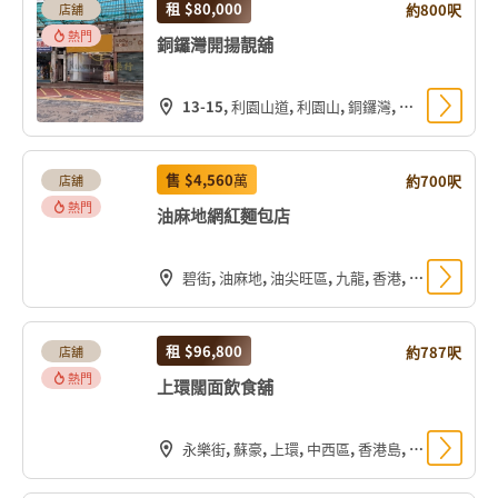
租
$80,000
約800呎
店舖
熱門
銅鑼灣開揚靚舖
13-15, 利園山道, 利園山, 銅鑼灣, 灣仔區, 香港島, 香港, 中国
售
$4,560
萬
約700呎
店舖
熱門
油麻地網紅麵包店
碧街, 油麻地, 油尖旺區, 九龍, 香港, 中国
租
$96,800
約787呎
店舖
熱門
上環闊面飲食舖
永樂街, 蘇豪, 上環, 中西區, 香港島, 香港, 中国