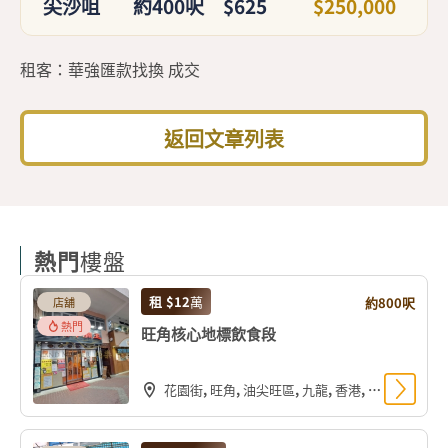
尖沙咀
約400呎
$625
$250,000
租客：華強匯款找換 成交
返回文章列表
熱門
樓盤
租
$12
萬
約800呎
店舖
熱門
旺角核心地標飲食段
花園街, 旺角, 油尖旺區, 九龍, 香港, 中国