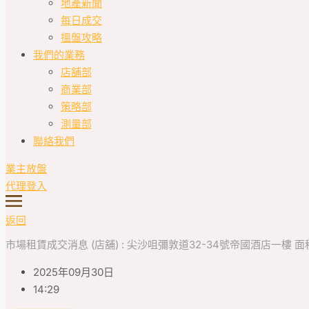
地產新聞
每日成交
搵盤攻略
我們的業務
店舖部
商業部
策略部
測量部
聯絡我們
業主放盤
代理登入
返回
市場租賃成交消息 (店舖) : 尖沙咀彌敦道32-34號帝國酒店一樓 面積 : 約
2025年09月30日
14:29