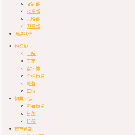
店舖部
商業部
策略部
測量部
聯絡我們
物業類型
店舖
工商
寫字樓
全幢物業
地盤
車位
物業一覽
所有物業
售盤
租盤
樓市資訊