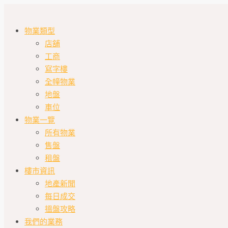
物業類型
店舖
工商
寫字樓
全幢物業
地盤
車位
物業一覽
所有物業
售盤
租盤
樓市資訊
地產新聞
每日成交
搵盤攻略
我們的業務