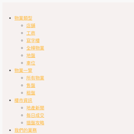
物業類型
店舖
工商
寫字樓
全幢物業
地盤
車位
物業一覽
所有物業
售盤
租盤
樓市資訊
地產新聞
每日成交
搵盤攻略
我們的業務