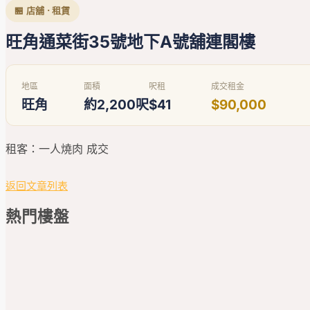
🏪 店舖 · 租賃
旺角通菜街35號地下A號舖連閣樓
地區
面積
呎租
成交租金
旺角
約2,200呎
$41
$90,000
租客：一人燒肉 成交
返回文章列表
熱門
樓盤