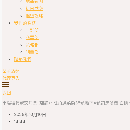
地產新聞
每日成交
搵盤攻略
我們的業務
店舖部
商業部
策略部
測量部
聯絡我們
業主放盤
代理登入
返回
市場租賃成交消息 (店舖) : 旺角通菜街35號地下A號舖連閣樓 面積 : 約2
2025年10月10日
14:44