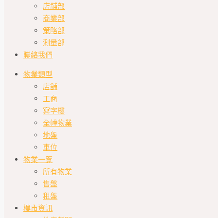
店舖部
商業部
策略部
測量部
聯絡我們
物業類型
店舖
工商
寫字樓
全幢物業
地盤
車位
物業一覽
所有物業
售盤
租盤
樓市資訊